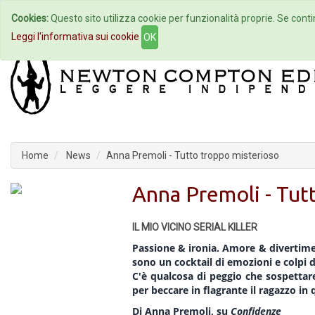
Cookies:
Questo sito utilizza cookie per funzionalità proprie. Se contin
Home
Autori
Eventi
Col
Leggi l'informativa sui cookie
OK
Home
News
Anna Premoli - Tutto troppo misterioso
Anna Premoli - Tut
IL MIO VICINO SERIAL KILLER
Passione & ironia. Amore & divertim
sono un cocktail di emozioni e colpi d
C'è qualcosa di peggio che sospettar
per beccare in flagrante il ragazzo in
Di Anna Premoli, su
Confidenze