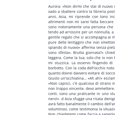
Aurora: «Non dirmi che stai di nuovo s
vado a sbattere contro la libreria pos
anni, Asia, mi riprende con tono inc
altrimenti non mi sarei fatta beccare
sono notoriamente una persona che p
tendo ad arrossire per un nonnulla, a 
gentile regalo che si accompagna ai mie
pure delle lentiggini che non smettono
spiando di nuovo» afferma senza pietà 
sono sfinita». Brutta giornata?» ch
leggera. Come la tua, solo che io non 
mi stuzzica. La osservo fingendo di 
borbotto. Con la coda dell'occhio not
quanto dovrei davvero evitare di socco
Giusto un'occhiatina... «Ah ah!» esclam
«Non capisci, c'è qualcosa di strano
non troppo vincente, devo ammettere. 
conti, sono una praticante in uno stu
nero!». d Asia sfugge una risata denig
avrà fatto banalmente il cambio dell'ar
voluminosi, come testimonia la situazi
Non chiedetemi come faccia a saperlo,