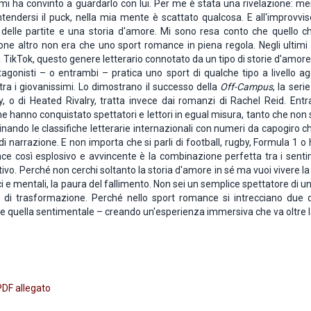
i ha convinto a guardarlo con lui. Per me è stata una rivelazione: me
ntendersi il puck, nella mia mente è scattato qualcosa. E all'improvv
 delle partite e una storia d'amore. Mi sono resa conto che quello
e altro non era che uno sport romance in piena regola. Negli ultimi an
a TikTok, questo genere letterario connotato da un tipo di storie d'amor
agonisti – o entrambi – pratica uno sport di qualche tipo a livello ag
tra i giovanissimi. Lo dimostrano il successo della
Off-Campus
, la ser
y, o di Heated Rivalry, tratta invece dai romanzi di Rachel Reid. E
e hanno conquistato spettatori e lettori in egual misura, tanto che non s
ando le classifiche letterarie internazionali con numeri da capogiro c
di narrazione. E non importa che si parli di football, rugby, Formula 1 o
e così esplosivo e avvincente è la combinazione perfetta tra i sentim
vo. Perché non cerchi soltanto la storia d'amore in sé ma vuoi vivere la p
sici e mentali, la paura del fallimento. Non sei un semplice spettatore di u
 di trasformazione. Perché nello sport romance si intrecciano due d
e quella sentimentale – creando un'esperienza immersiva che va oltre la 
 PDF allegato