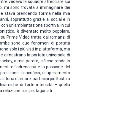
ntre vedevo le squadre sfrecciare sui
iso, mi sono trovata a immaginare dei
 che stava prendendo forma nella mia
ni, soprattutto grazie ai social e in
e con un'ambientazione sportiva, in cui
onistico, è diventato molto popolare,
ie su Prime Video tratta dai romanzi di
ntrambe sono due fenomeni di portata
ono solo i più visti in piattaforma, ma
he dimostrano la portata universale di
 hockey, a mio parere, ciò che rende lo
enti e l'adrenalina e la passione del
ressione, il sacrificio, il superamento
na storia d'amore: partecipi piuttosto a
inamiche di forte intensità – quella
relazione tra i protagonisti.