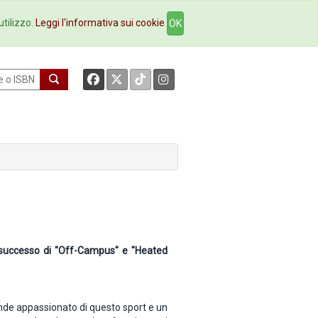
okstore
Contatti
utilizzo.
Leggi l'informativa sui cookie
OK
l successo di "Off-Campus" e "Heated
ande appassionato di questo sport e un