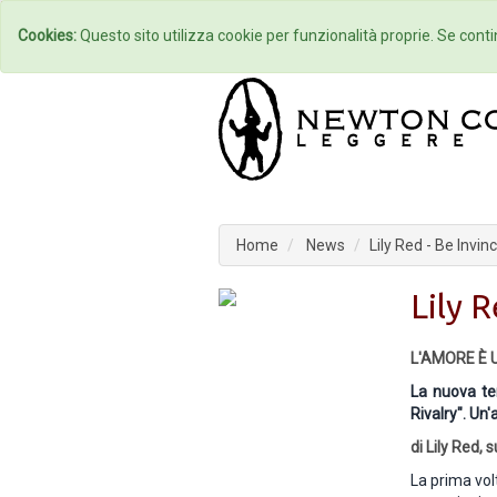
Home
Autori
Cookies:
Questo sito utilizza cookie per funzionalità proprie. Se contin
Home
News
Lily Red - Be Invinc
Lily R
L'AMORE È
La nuova te
Rivalry". Un
di Lily Red, 
La prima vol