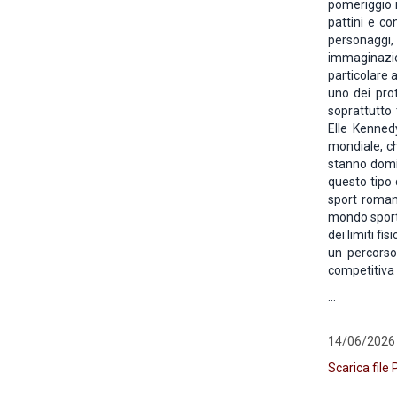
pomeriggio m
pattini e co
personaggi,
immaginazion
particolare 
uno dei prot
soprattutto 
Elle Kenned
mondiale, ch
stanno domin
questo tipo 
sport romanc
mondo sporti
dei limiti fi
un percorso
competitiva 
...
14/06/2026
Scarica file