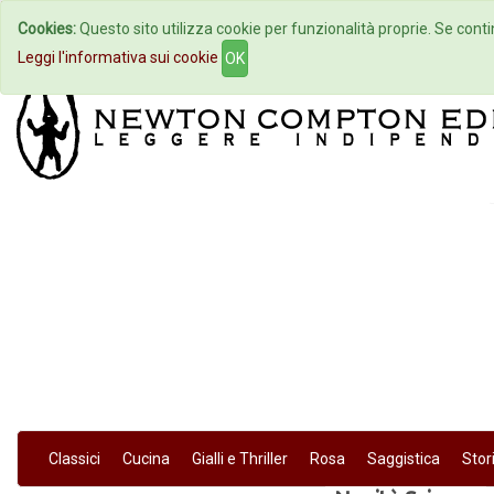
Cookies:
Questo sito utilizza cookie per funzionalità proprie. Se contin
Home
Autori
Eventi
Col
Leggi l'informativa sui cookie
OK
Classici
Cucina
Gialli e Thriller
Rosa
Saggistica
Stor