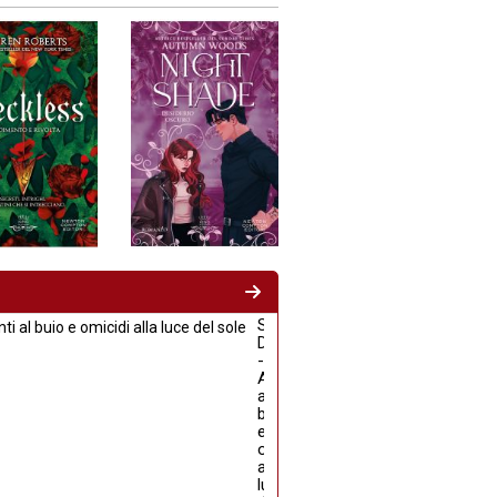
Sara
D'Amario
-
Appuntamenti
al
buio
e
omicidi
alla
luce