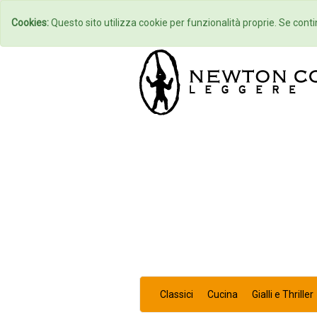
Home
Autori
Cookies:
Questo sito utilizza cookie per funzionalità proprie. Se contin
Classici
Cucina
Gialli e Thriller