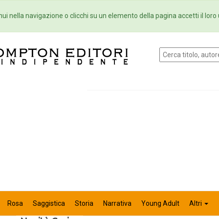
Eventi
Collane
Newsletter
Ebo
ui nella navigazione o clicchi su un elemento della pagina accetti il loro 
Rosa
Saggistica
Storia
Narrativa
Young Adult
Altri