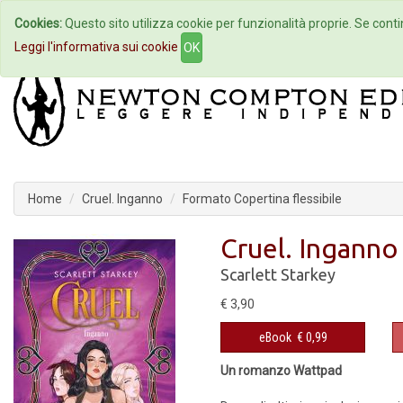
Cookies:
Questo sito utilizza cookie per funzionalità proprie. Se contin
Home
Autori
Eventi
Col
Leggi l'informativa sui cookie
OK
Home
Cruel. Inganno
Formato Copertina flessibile
Cruel. Inganno
Scarlett Starkey
€ 3,90
eBook
€ 0,99
Un romanzo Wattpad