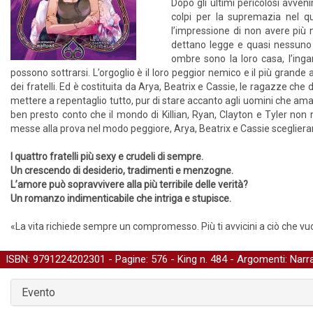
Dopo gli ultimi pericolosi avveni
colpi per la supremazia nel qu
l’impressione di non avere più n
dettano legge e quasi nessuno os
ombre sono la loro casa, l’inga
possono sottrarsi. L’orgoglio è il loro peggior nemico e il più grande 
dei fratelli. Ed è costituita da Arya, Beatrix e Cassie, le ragazze che
mettere a repentaglio tutto, pur di stare accanto agli uomini che amano
ben presto conto che il mondo di Killian, Ryan, Clayton e Tyler non
messe alla prova nel modo peggiore, Arya, Beatrix e Cassie sceglier
I quattro fratelli più sexy e crudeli di sempre.
Un crescendo di desiderio, tradimenti e menzogne.
L’amore può sopravvivere alla più terribile delle verità?
Un romanzo indimenticabile che intriga e stupisce.
«La vita richiede sempre un compromesso. Più ti avvicini a ciò che vuo
ISBN: 9791224202301 - Pagine: 576 -
King
n. 484 - Argomenti:
Narra
Evento