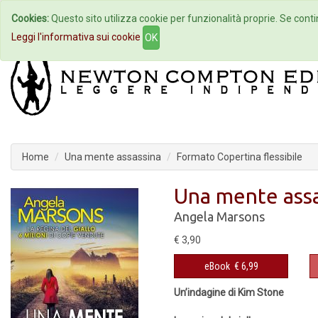
Cookies:
Questo sito utilizza cookie per funzionalità proprie. Se contin
Home
Autori
Eventi
Col
Leggi l'informativa sui cookie
OK
Home
Una mente assassina
Formato Copertina flessibile
Una mente ass
Angela Marsons
€ 3,90
eBook
€ 6,99
Un’indagine di Kim Stone