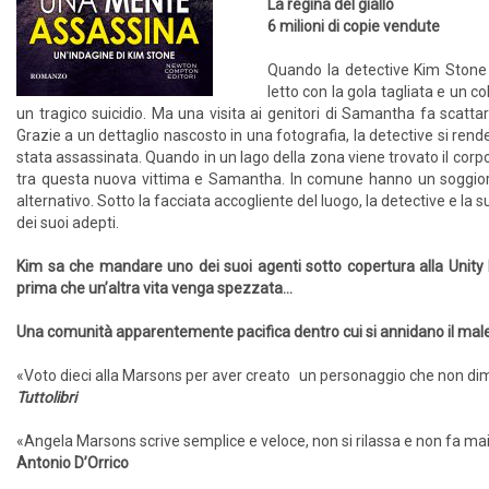
La regina del giallo
6 milioni di copie vendute
Quando la detective Kim Stone
letto con la gola tagliata e un c
un tragico suicidio. Ma una visita ai genitori di Samantha fa scattar
Grazie a un dettaglio nascosto in una fotografia, la detective si ren
stata assassinata. Quando in un lago della zona viene trovato il corpo
tra questa nuova vittima e Samantha. In comune hanno un soggiorno
alternativo. Sotto la facciata accogliente del luogo, la detective e la
dei suoi adepti.
Kim sa che mandare uno dei suoi agenti sotto copertura alla Unity F
prima che un’altra vita venga spezzata...
Una comunità apparentemente pacifica dentro cui si annidano il mal
«Voto dieci alla Marsons per aver creato un personaggio che non di
Tuttolibri
«Angela Marsons scrive semplice e veloce, non si rilassa e non fa mai r
Antonio D’Orrico