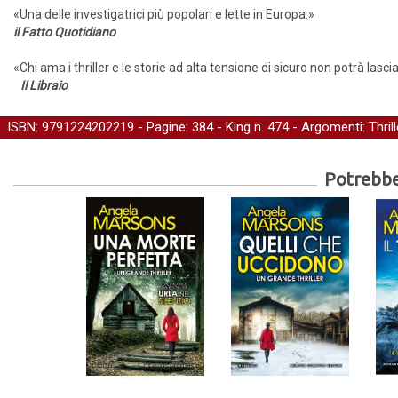
«Una delle investigatrici più popolari e lette in Europa.»
il Fatto Quotidiano
«Chi ama i thriller e le storie ad alta tensione di sicuro non potrà lasci
Il Libraio
ISBN: 9791224202219 - Pagine: 384 -
King
n. 474 - Argomenti:
Thrill
Potrebber