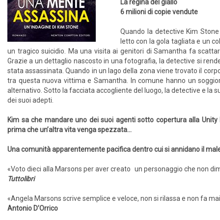
La regina del giallo
6 milioni di copie vendute
Quando la detective Kim Stone
letto con la gola tagliata e un c
un tragico suicidio. Ma una visita ai genitori di Samantha fa scattar
Grazie a un dettaglio nascosto in una fotografia, la detective si ren
stata assassinata. Quando in un lago della zona viene trovato il corpo
tra questa nuova vittima e Samantha. In comune hanno un soggiorno
alternativo. Sotto la facciata accogliente del luogo, la detective e la
dei suoi adepti.
Kim sa che mandare uno dei suoi agenti sotto copertura alla Unity F
prima che un’altra vita venga spezzata...
Una comunità apparentemente pacifica dentro cui si annidano il mal
«Voto dieci alla Marsons per aver creato un personaggio che non di
Tuttolibri
«Angela Marsons scrive semplice e veloce, non si rilassa e non fa mai r
Antonio D’Orrico