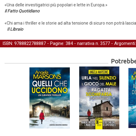
«Una delle investigatrici più popolari e lette in Europa.»
il Fatto Quotidiano
«Chi ama i thriller e le storie ad alta tensione di sicuro non potrà lasci
Il Libraio
ISBN: 9788822788887 - Pagine: 384 -
narrativa
n. 3577 - Argomenti
Potrebber