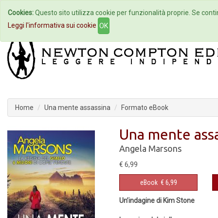
Cookies:
Questo sito utilizza cookie per funzionalità proprie. Se contin
Home
Autori
Eventi
Col
Leggi l'informativa sui cookie
OK
Home
Una mente assassina
Formato eBook
Una mente ass
Angela Marsons
€ 6,99
eBook
€ 6,99
Un’indagine di Kim Stone