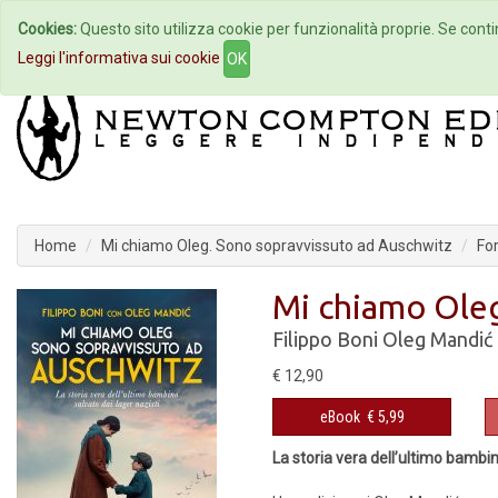
Cookies:
Questo sito utilizza cookie per funzionalità proprie. Se contin
Home
Autori
Eventi
Col
Leggi l'informativa sui cookie
OK
Home
Mi chiamo Oleg. Sono sopravvissuto ad Auschwitz
For
Mi chiamo Oleg
Filippo Boni
Oleg Mandić
€ 12,90
eBook
€ 5,99
La storia vera dell’ultimo bambin