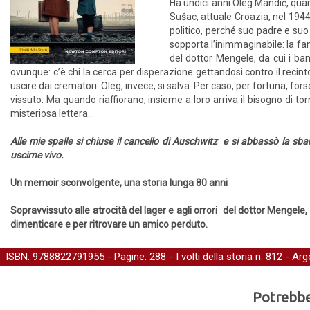
Ha undici anni Oleg Mandić, quan
Sušac, attuale Croazia, nel 194
politico, perché suo padre e suo
sopporta l’inimmaginabile: la fam
del dottor Mengele, da cui i b
ovunque: c’è chi la cerca per disperazione gettandosi contro il recinto
uscire dai crematori. Oleg, invece, si salva. Per caso, per fortuna, fors
vissuto. Ma quando riaffiorano, insieme a loro arriva il bisogno di to
misteriosa lettera...
Alle mie spalle si chiuse il cancello di Auschwitz e si abbassò la sba
uscirne vivo.
Un memoir sconvolgente, una storia lunga 80 anni
Sopravvissuto alle atrocità del lager e agli orrori del dottor Mengele,
dimenticare e per ritrovare un amico perduto.
ISBN: 9788822791955 - Pagine: 288 -
I volti della storia
n. 812 - Ar
Potrebber