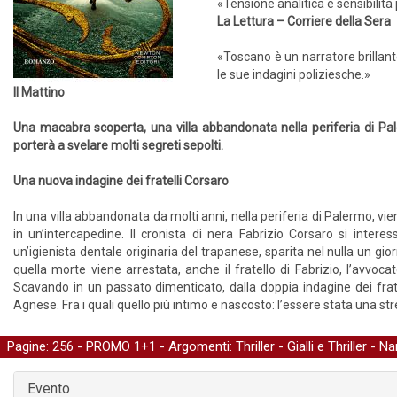
«Tensione analitica e sensibili
La Lettura – Corriere della Sera
«Toscano è un narratore brillant
le sue indagini poliziesche.»
Il Mattino
Una macabra scoperta, una villa abbandonata nella periferia di Pal
porterà a svelare molti segreti sepolti.
Una nuova indagine dei fratelli Corsaro
In una villa abbandonata da molti anni, nella periferia di Palermo, 
in un’intercapedine. Il cronista di nera Fabrizio Corsaro si inter
un’igienista dentale originaria del trapanese, sparita nel nulla un g
quella morte viene arrestata, anche il fratello di Fabrizio, l’avvoc
Scavando in un passato dimenticato, dalla doppia indagine dei frate
Agnese. Fra i quali quello più intimo e nascosto: l’essere stata una str
Pagine: 256 -
PROMO 1+1
- Argomenti:
Thriller
-
Gialli e Thriller
-
Nar
Evento