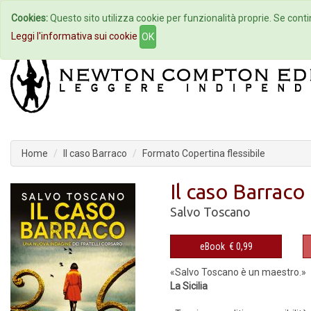
Cookies:
Questo sito utilizza cookie per funzionalità proprie. Se contin
Home
Autori
Eventi
Col
Leggi l'informativa sui cookie
OK
Home
Il caso Barraco
Formato Copertina flessibile
Il caso Barraco
Salvo Toscano
eBook
€ 0,99
«Salvo Toscano è un maestro.»
La Sicilia