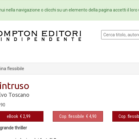
Eventi
Collane
Newsletter
Ebo
ui nella navigazione o clicchi su un elemento della pagina accetti il loro 
na flessibile
'intruso
lvo Toscano
,90
eBook
€ 2,99
Cop. flessibile
€ 4,90
Cop. flessib
grande thriller