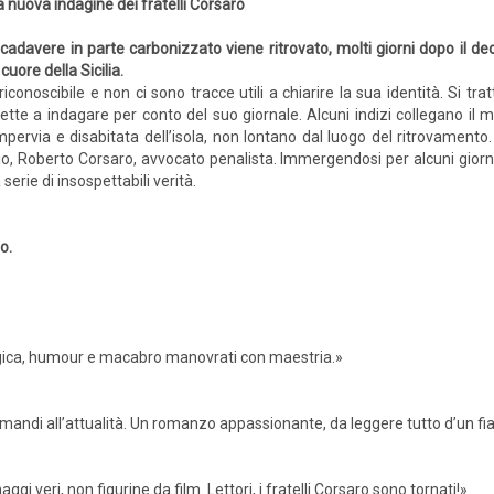
 nuova indagine dei fratelli Corsaro
cadavere in parte carbonizzato viene ritrovato, molti giorni dopo il de
 cuore della Sicilia.
rriconoscibile e non ci sono tracce utili a chiarire la sua identità. Si tr
mette a indagare per conto del suo giornale. Alcuni indizi collegano il
pervia e disabitata dell’isola, non lontano dal luogo del ritrovamento.
rizio, Roberto Corsaro, avvocato penalista. Immergendosi per alcuni giorn
erie di insospettabili verità.
o.
logica, humour e macabro manovrati con maestria.»
rimandi all’attualità. Un romanzo appassionante, da leggere tutto d’un fia
gi veri, non figurine da film. Lettori, i fratelli Corsaro sono tornati!»