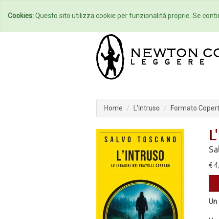
Home
Autori
Cookies:
Questo sito utilizza cookie per funzionalità proprie. Se contin
Home
L'intruso
Formato Coperti
L
Sa
€ 4
Un 