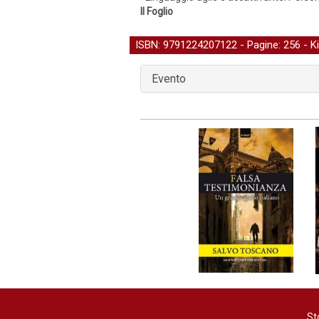
Il Foglio
ISBN: 9791224207122 - Pagine: 256 -
K
Evento
St