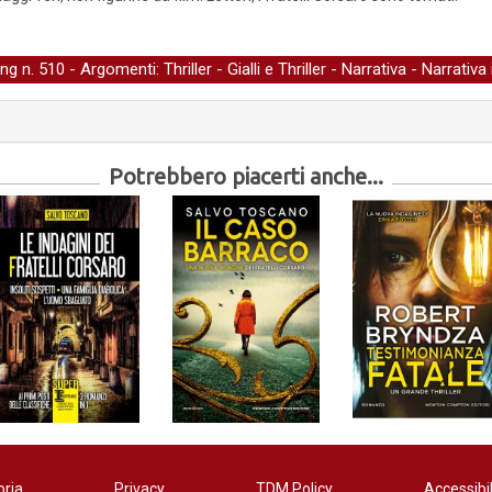
ing
n. 510 - Argomenti:
Thriller
-
Gialli e Thriller
-
Narrativa
-
Narrativa 
Potrebbero piacerti anche...
oria
Privacy
TDM Policy
Accessibil