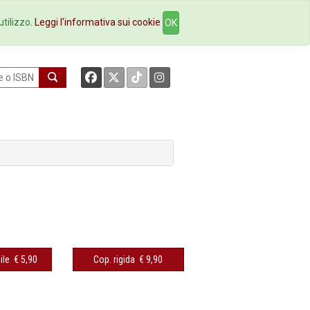
okstore
Contatti
utilizzo.
Leggi l'informativa sui cookie
OK
ile
€ 5,90
Cop. rigida
€ 9,90