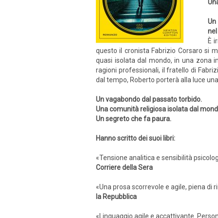
Una
Un 
nel
È i
questo il cronista Fabrizio Corsaro si 
quasi isolata dal mondo, in una zona im
ragioni professionali, il fratello di Fab
dal tempo, Roberto porterà alla luce una s
Un vagabondo dal passato torbido.
Una comunità religiosa isolata dal mond
Un segreto che fa paura.
Hanno scritto dei suoi libri:
«Tensione analitica e sensibilità psico
Corriere della Sera
«Una prosa scorrevole e agile, piena di 
la Repubblica
«Linguaggio agile e accattivante. Personag