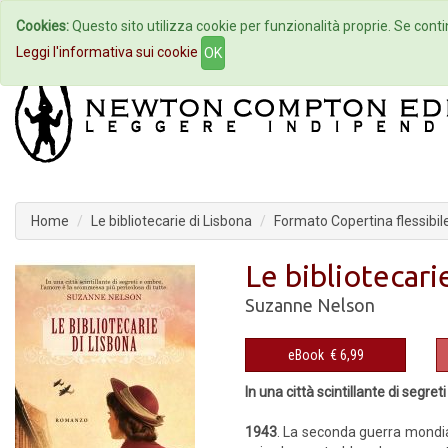
Cookies:
Questo sito utilizza cookie per funzionalità proprie. Se contin
Home
Autori
Eventi
Col
Leggi l'informativa sui cookie
OK
Home
Le bibliotecarie di Lisbona
Formato Copertina flessibil
Le bibliotecari
Suzanne Nelson
eBook
€ 6,99
In una città scintillante di segr
1943
. La seconda guerra mondial