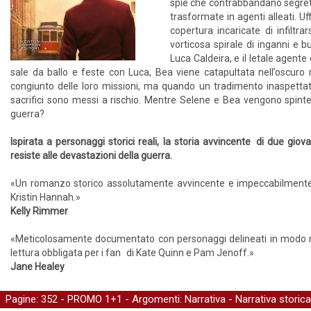
spie che contrabbandano segreti 
trasformate in agenti alleati. Uf
copertura incaricate di infiltr
vorticosa spirale di inganni e 
Luca Caldeira, e il letale agent
sale da ballo e feste con Luca, Bea viene catapultata nell’oscuro
congiunto delle loro missioni, ma quando un tradimento inaspettato 
sacrifici sono messi a rischio. Mentre Selene e Bea vengono spinte al
guerra?
Ispirata a personaggi storici reali, la storia avvincente di due giov
resiste alle devastazioni della guerra.
«Un romanzo storico assolutamente avvincente e impeccabilmente
Kristin Hannah.»
Kelly Rimmer
«Meticolosamente documentato con personaggi delineati in modo ri
lettura obbligata per i fan di Kate Quinn e Pam Jenoff.»
Jane Healey
Pagine: 352 -
PROMO 1+1
- Argomenti:
Narrativa
-
Narrativa storica