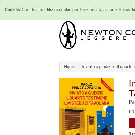
Home
Autori
Cookies:
Questo sito utilizza cookie per funzionalità proprie. Se contin
Home
Inviato a giudizio - Il quarto
I
T
Pa
€ 1
3 r