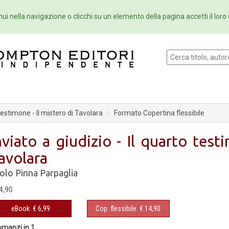
Eventi
Collane
Newsletter
Ebo
ui nella navigazione o clicchi su un elemento della pagina accetti il loro 
 testimone - Il mistero di Tavolara
Formato Copertina flessibile
nviato a giudizio - Il quarto test
avolara
olo Pinna Parpaglia
4,90
eBook
€ 6,99
Cop. flessibile
€ 14,90
omanzi in 1