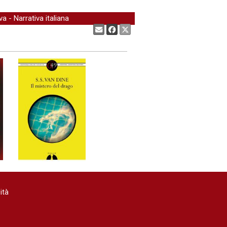
va
-
Narrativa italiana
Condividi:
ità