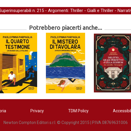
Superinsuperabili
n. 215 - Argomenti:
Thriller
-
Gialli e Thriller
-
Narrati
Potrebbero piacerti anche...
oria
Privacy
TDM Policy
Accessibil
Newton Compton Editori s.r.l. © Copyright 2015 | P.IVA 08769631006