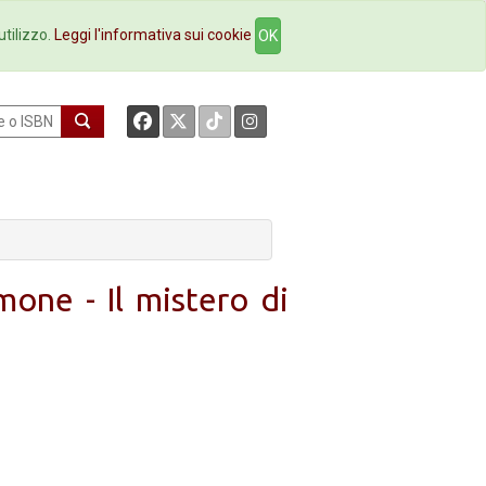
okstore
Contatti
utilizzo.
Leggi l'informativa sui cookie
OK
imone - Il mistero di