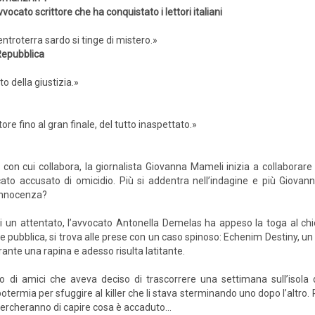
vvocato scrittore che ha conquistato i lettori italiani
entroterra sardo si tinge di mistero.»
Repubblica
o della giustizia.»
ttore fino al gran finale, del tutto inaspettato.»
e con cui collabora, la giornalista Giovanna Mameli inizia a collaborare
ato accusato di omicidio. Più si addentra nell’indagine e più Giovann
 innocenza?
i un attentato, l’avvocato Antonella Demelas ha appeso la toga al ch
 pubblica, si trova alle prese con un caso spinoso: Echenim Destiny, un
urante una rapina e adesso risulta latitante.
po di amici che aveva deciso di trascorrere una settimana sull’isola
potermia per sfuggire al killer che li stava sterminando uno dopo l’altro. 
cercheranno di capire cosa è accaduto...