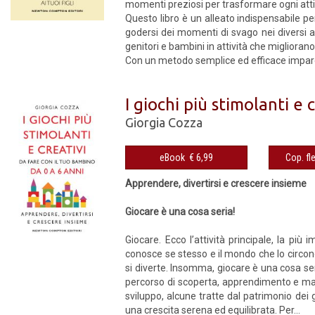
momenti preziosi per trasformare ogni attiv
Questo libro è un alleato indispen­sabile p
godersi dei momenti di svago nei diversi a
genitori e bambini in attività che miglioran
Con un metodo semplice ed effica­ce imparer
I giochi più stimolanti e
Giorgia Cozza
eBook € 6,99
Apprendere, divertirsi e crescere insieme
Giocare è una cosa seria!
Giocare. Ecco l’attività principale, la più 
conosce se stesso e il mondo che lo circon
si diverte. Insomma, giocare è una cosa s
percorso di scoperta, apprendimento e matu
sviluppo, alcune tratte dal patrimonio dei g
una crescita serena ed equilibrata. Per...