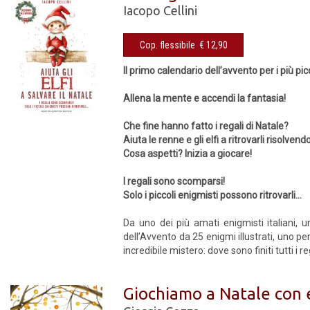
Iacopo Cellini
Cop. flessibile € 12,90
Il primo calendario dell’avvento per i più pi
Allena la mente e accendi la fantasia!
Che fine hanno fatto i regali di Natale?
Aiuta le renne e gli elfi a ritrovarli risolven
Cosa aspetti? Inizia a giocare!
I regali sono scomparsi!
Solo i piccoli enigmisti possono ritrovarli...
Da uno dei più amati enigmisti italiani, 
dell’Avvento da 25 enigmi illustrati, uno per
incredibile mistero: dove sono finiti tutti i r
Giochiamo a Natale con el