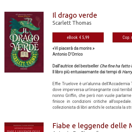
Il drago verde
Scarlett Thomas
eBook € 5,99
«Vi piacerà da morire.»
Antonio D’Orrico
Dall’autrice del bestseller
Che fine ha fatto 
Il libro più entusiasmante dai tempi di
Harry
Effie Truelove è un’alunna dell’Accademia T
dove imperversa un’insegnante così terribile
nonno Griffin, che però non vuole parlarne
finisce in condizioni critiche all’ospeda
collezionista di libri antichi le ostacola la s
Fiabe e leggende delle