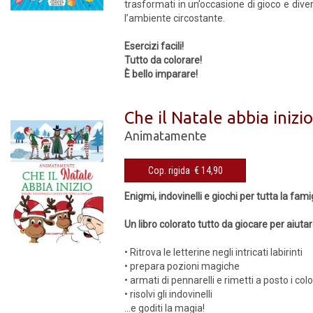
trasformati in un’occasione di gioco e div
l’ambiente circostante.
Esercizi facili!
Tutto da colorare!
È bello imparare!
Che il Natale abbia inizi
Animatamente
Cop. rigida € 14,90
Enigmi, indovinelli e giochi per tutta la fami
Un libro colorato tutto da giocare per aiutar
• Ritrova le letterine negli intricati labirinti
• prepara pozioni magiche
• armati di pennarelli e rimetti a posto i colo
• risolvi gli indovinelli
...e goditi la magia!