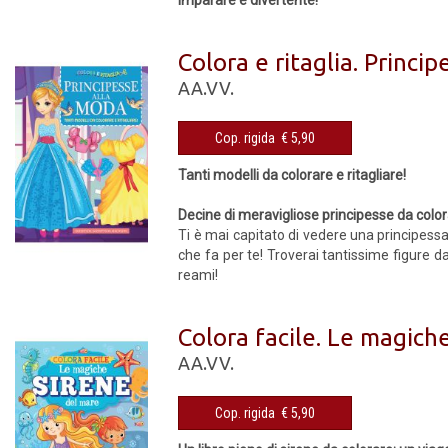
Imparare è divertente!
Colora e ritaglia. Princi
AA.VV.
Cop. rigida € 5,90
Tanti modelli da colorare e ritagliare!
Decine di meravigliose principesse da colora
Ti è mai capitato di vedere una principessa 
che fa per te! Troverai tantissime figure da 
reami!
Colora facile. Le magich
AA.VV.
Cop. rigida € 5,90