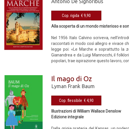
Antonio De Signoribus
Cop. rigida € 9,90
Alla scoperta di un mondo misterioso e so
Nel 1956 Italo Calvino scriveva, nell’intr
raccontati in modo così allegro e vivace ch
legge poi: «Le Marche e soprattutto la z
Gianandrea e da Luigi Mannocchi, il folklor
popolari, trae ispirazione questo lavoro, come
Il mago di Oz
Lyman Frank Baum
Cop. flessibile € 4,90
Illustrazioni di William Wallace Denslow
Edizione integrale
Dalla grigia prateria del Kansas, un poder