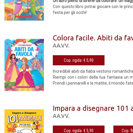
Un libro pieno di sirene da colorare: un viag
Con questo libro potrai giocare con le pri
festa per gli occhi!
Colora facile. Abiti da fa
AA.VV.
Cop. rigida € 5,90
Incredibili abiti da fiaba vestono romantich
Riempi con i colori della tua fantasia un 
Prendi i pennarelli e le matite, il mondo fat
Impara a disegnare 101 
AA.VV.
Cop. rigida € 5,90