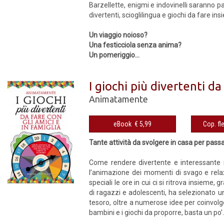
Barzellette, enigmi e indovinelli saranno pa
divertenti, scioglilingua e giochi da fare in
Un viaggio noioso?
Una festicciola senza anima?
Un pomeriggio...
I giochi più divertenti da
Animatamente
eBook € 5,99
Tante attività da svolgere in casa per passa
Come rendere divertente e interessante il
l’animazione dei momenti di svago e relax
speciali le ore in cui ci si ritrova insieme
di ragazzi e adolescenti, ha selezionato una
tesoro, ol­tre a numerose idee per coinvolge
bambini e i giochi da proporre, basta un po’.