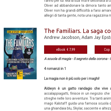
fanno per lui. Ma la sua vita è destinata a
Oliver ad abbandonare la dimora tanto am
Oliver non ha grandi difficoltà a farsi amare
allegri di tanta gente, nota una ragazzina m
The Familiars. La saga c
Andrew Jacobson
,
Adam Jay Epst
eBook € 7,99
A scuola di magia - Il segreto della corona - Il
4 romanzi in 1
La magia non è più solo per i maghi!
Aldwyn è un gatto randagio che vive all
accalappiagatti, finisce in un negozio c
streghe nelle loro avventure. Tra tanti anim
mago Kalstaff guida una famosa scuola di s
una ghiandaia blu, Skylar, saccente e altezzo