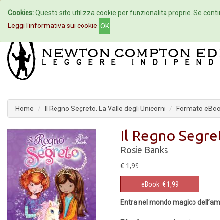
Cookies:
Questo sito utilizza cookie per funzionalità proprie. Se contin
Home
Autori
Eventi
Col
Leggi l'informativa sui cookie
OK
Home
Il Regno Segreto. La Valle degli Unicorni
Formato eBo
Il Regno Segret
Rosie Banks
€ 1,99
eBook
€ 1,99
Entra nel mondo magico dell’amici