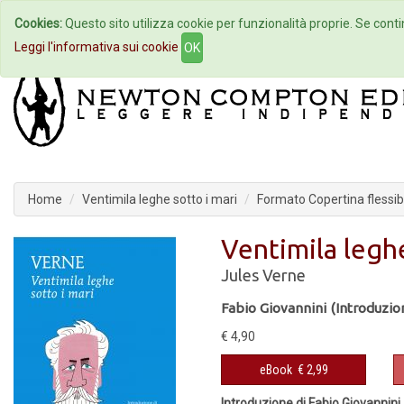
Cookies:
Questo sito utilizza cookie per funzionalità proprie. Se contin
Home
Autori
Eventi
Col
Leggi l'informativa sui cookie
OK
Home
Ventimila leghe sotto i mari
Formato Copertina flessib
Ventimila leghe
Jules Verne
Fabio Giovannini (Introduzio
€ 4,90
eBook
€ 2,99
Introduzione di Fabio Giovannini