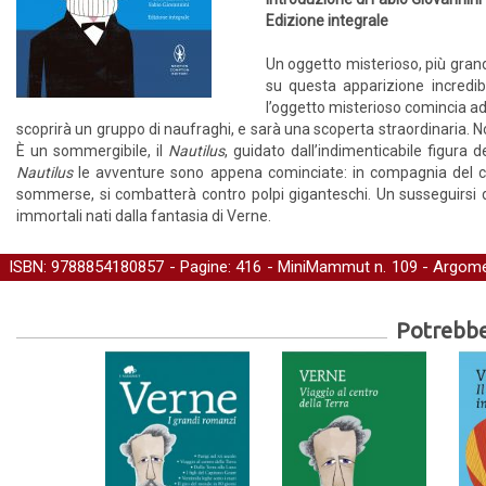
Edizione integrale
Un oggetto misterioso, più grande
su questa apparizione incredibi
l’oggetto misterioso comincia ad 
scoprirà un gruppo di naufraghi, e sarà una scoperta straordinaria. 
È un sommergibile, il
Nautilus
, guidato dall’indimenticabile figura 
Nautilus
le avventure sono appena cominciate: in compagnia del cap
sommerse, si combatterà contro polpi giganteschi. Un susseguirsi 
immortali nati dalla fantasia di Verne.
ISBN: 9788854180857 - Pagine: 416 -
MiniMammut
n. 109 - Argome
-
Classici
-
Azione e avventura
-
Letteratura
Potrebber