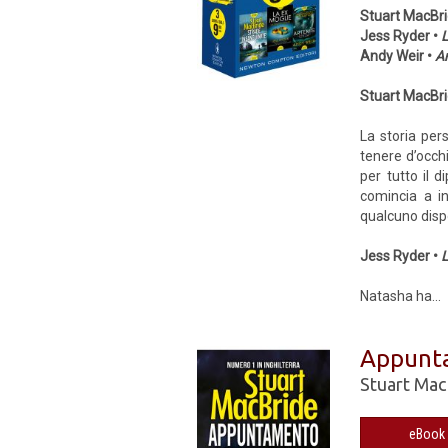
Stuart MacBri
Jess Ryder •
L
Andy Weir •
Ar
Stuart MacBri
La storia per
tenere d’occhi
per tutto il 
comincia a i
qualcuno disp
Jess Ryder •
L
Natasha ha...
Appunta
Stuart Mac