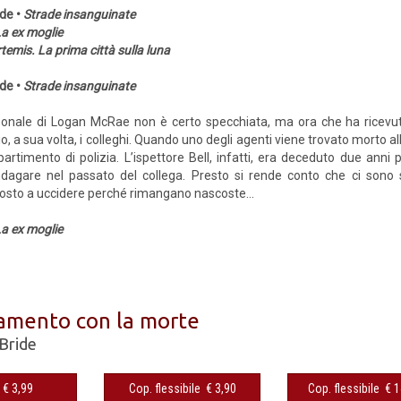
de •
Strade insanguinate
a ex moglie
temis. La prima città sulla luna
de •
Strade insanguinate
sonale di Logan McRae non è certo specchiata, ma ora che ha ricevu
o, a sua volta, i colleghi. Quando uno degli agenti viene trovato morto al
dipartimento di polizia. L’ispettore Bell, infatti, era deceduto due an
ndagare nel passato del collega. Presto si rende conto che ci sono
osto a uccidere perché rimangano nascoste...
a ex moglie
mento con la morte
Bride
eBook € 3,99
Cop. flessibile € 3,90
Cop. fles