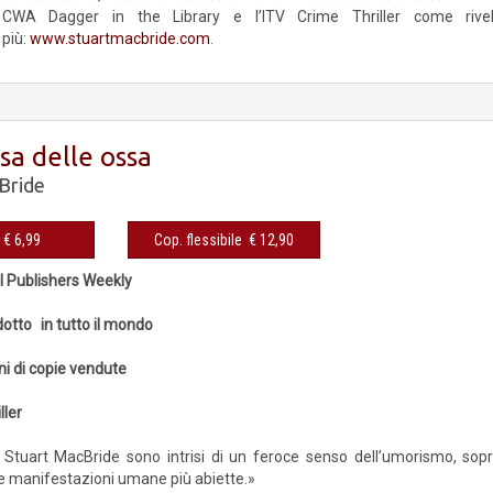
CWA Dagger in the Library e l’ITV Crime Thriller come rivel
più:
www.stuartmacbride.com
.
sa delle ossa
Bride
eBook € 6,99
Cop. flessibile € 12,90
l Publishers Weekly
dotto in tutto il mondo
oni di copie vendute
ller
 Stuart MacBride sono intrisi di un feroce senso dell’umorismo, soprat
le manifestazioni umane più abiette.»