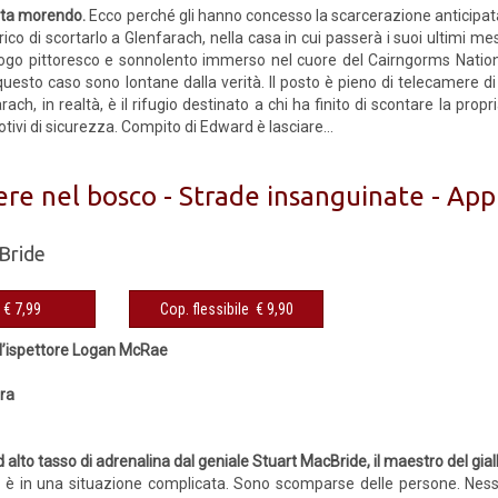
sta morendo.
Ecco perché gli hanno concesso la scarcerazione anticipat
arico di scortarlo a Glenfarach, nella casa in cui passerà i suoi ultimi mes
ogo pittoresco e sonnolento immerso nel cuore del Cairngorms Natio
uesto caso sono lontane dalla verità. Il posto è pieno di telecamere di
ach, in realtà, è il rifugio destinato a chi ha finito di scontare la pro
tivi di sicurezza. Compito di Edward è lasciare...
vere nel bosco - Strade insanguinate - A
Bride
eBook € 7,99
Cop. flessibile € 9,90
r l’ispettore Logan McRae
rra
1
d alto tasso di adrenalina dal geniale Stuart MacBride, il maestro del gia
 in una situazione complicata. Sono scomparse delle persone. Nessun