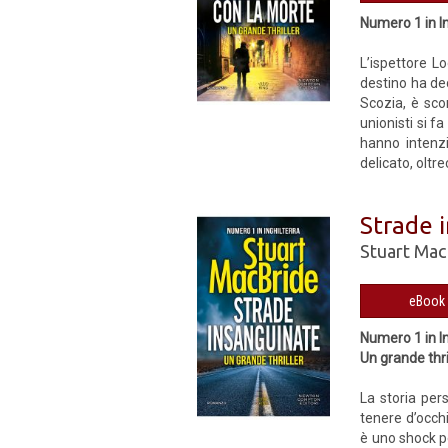
Numero 1 in In
L’ispettore L
destino ha dec
Scozia, è sco
unionisti si 
hanno intenzi
delicato, oltr
Strade 
Stuart Mac
Numero 1 in In
Un grande thri
La storia per
tenere d’occhi
è uno shock pe