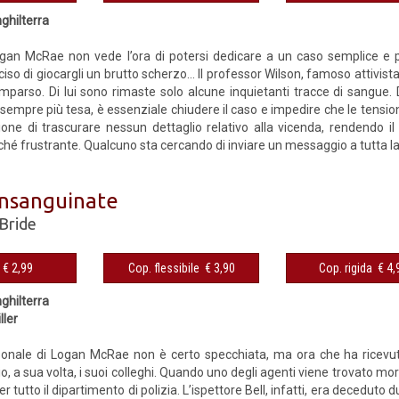
ghilterra
ogan McRae non vede l’ora di potersi dedicare a un caso semplice e
iso di giocargli un brutto scherzo... Il professor Wilson, famoso attivist
mparso. Di lui sono rimaste solo alcune inquietanti tracce di sangue. 
fa sempre più tesa, è essenziale chiudere il caso e impedire che le tens
one di trascurare nessun dettaglio relativo alla vicenda, rendendo il
eché frustrante. Qualcuno sta cercando di inviare un messaggio a tutta la 
insanguinate
Bride
eBook € 2,99
Cop. flessibile € 3,90
Cop. rigida 
ghilterra
ller
sonale di Logan McRae non è certo specchiata, ma ora che ha ricevu
o, a sua volta, i suoi colleghi. Quando uno degli agenti viene trovato mort
r tutto il dipartimento di polizia. L’ispettore Bell, infatti, era decedut