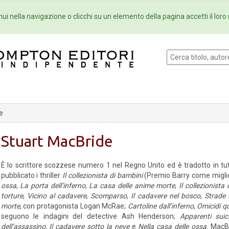
Eventi
Collane
Newsletter
Ebo
ui nella navigazione o clicchi su un elemento della pagina accetti il loro 
e
Stuart MacBride
È lo scrittore scozzese numero 1 nel Regno Unito ed è tradotto in 
pubblicato i thriller
Il collezionista di bambini
(Premio Barry come migli
ossa
,
La porta dell’inferno
,
La casa delle anime morte
,
Il collezionista 
torture
,
Vicino al cadavere
,
Scomparso
,
Il cadavere nel bosco
,
Strade 
morte
, con protagonista Logan McRae;
Cartoline dall’inferno
,
Omicidi qu
seguono le indagini del detective Ash Henderson;
Apparenti suici
dell’assassino
,
Il cadavere sotto la neve
e
Nella casa delle ossa
. MacB