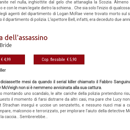
ite nel nulla, inghiottite dal gelo che attanaglia la Scozia. Almeno
 e con le mani legate dietro la schiena… Che sia solo l’inizio di qualcosa d
gli agenti del dipartimento di Logan McRae viene trovato morto sul sed
 il dipartimento di polizia. L’ispettore Bell, infatti, era deceduto due anni.
a dell'assassino
Bride
eBook € 4,99
Cop. flessibile € 5,90
ller
diciassette mesi da quando il serial killer chiamato il Fabbro Sanguina
y McVeigh non si è nemmeno avvicinata alla sua cattura.
o montando uno scandalo, le alte cariche della polizia pretendono risu
uesto il momento di farsi distrarre da altri casi, ma pare che Lucy no
t Strachan inseguì e uccise un senzatetto, e nessuno riuscì mai a ca
pare, malconcio e terrorizzato, per implorare l’aiuto della detective Mc
la caccia… Sembrerebbe...