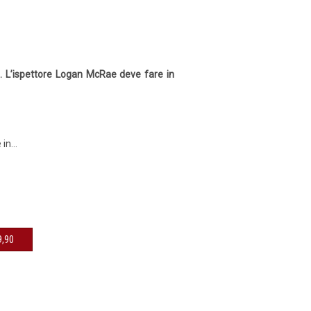
... L’ispettore Logan McRae deve fare in
in...
sibile € 9,90