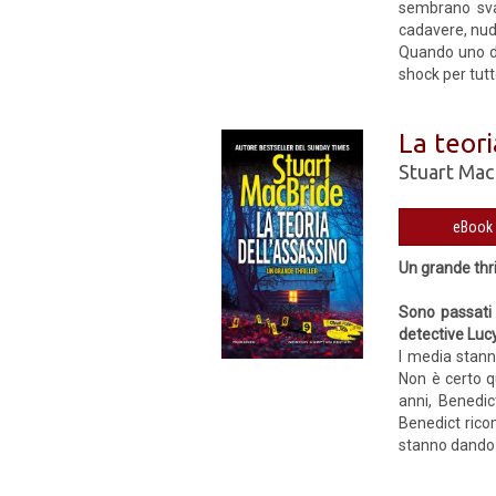
sembrano svan
cadavere, nudo
Quando uno de
shock per tutto
La teori
Stuart Mac
Un grande thri
Sono passati 
detective Luc
I media stann
Non è certo q
anni, Benedic
Benedict ricom
stanno dando 