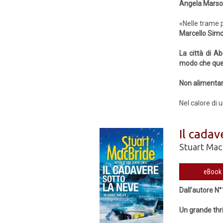
Angela Mars
«Nelle trame p
Marcello Simo
La città di A
modo che que
Non alimentar
Nel calore di u
Il cadav
Stuart Mac
Dall’autore N
Un grande thri