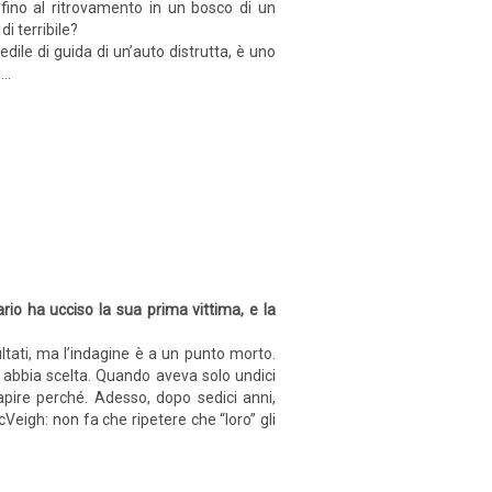
 fino al ritrovamento in un bosco di un
i terribile?
ile di guida di un’auto distrutta, è uno
..
rio ha ucciso la sua prima vittima, e la
ltati, ma l’indagine è a un punto morto.
n abbia scelta. Quando aveva solo undici
pire perché. Adesso, dopo sedici anni,
Veigh: non fa che ripetere che “loro” gli