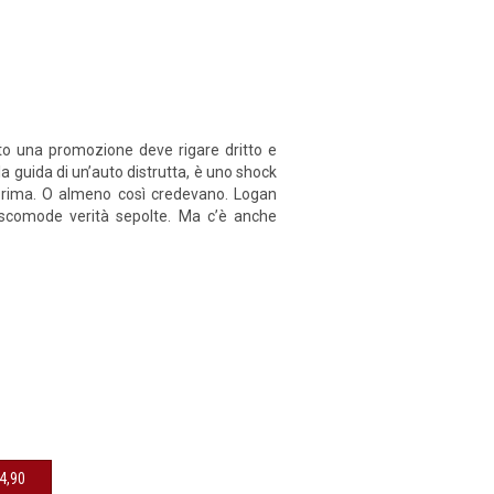
to una promozione deve rigare dritto e
la guida di un’auto distrutta, è uno shock
ni prima. O almeno così credevano. Logan
 scomode verità sepolte. Ma c’è anche
sibile € 14,90