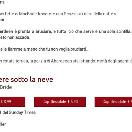
ons
erfette di MacBride troverete una Scozia più nera della notte.»
ni
berdeen è pronta a bruciare, e tutto ciò che serve è una sola scintilla
sto non accada.
e le fiamme a meno che tu non voglia bruciarti…
n’estate torrida, la polizia di Aberdeeen sta lottando: metà degli agenti è 
ere sotto la neve
Bride
eBook € 3,99
Cop. flessibile € 5,90
Cop. fles
°1 del Sunday Times
ller