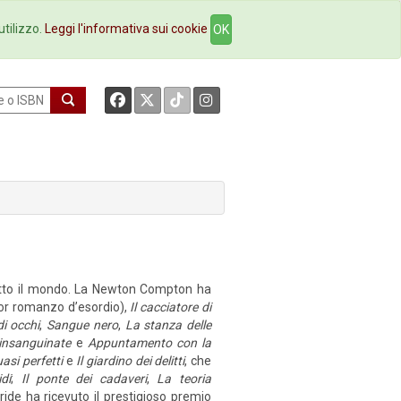
okstore
Contatti
utilizzo.
Leggi l'informativa sui cookie
OK
tutto il mondo. La Newton Compton ha
or romanzo d’esordio),
Il cacciatore di
di occhi
,
Sangue nero
,
La stanza delle
insanguinate
e
Appuntamento con la
asi perfetti
e
Il giardino dei delitti
, che
di
;
Il ponte dei cadaveri
,
La teoria
ride ha ricevuto il prestigioso premio