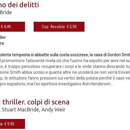
no dei delitti
Bride
eBook € 4,49
Cop. flessibile € 5,90
ller
rra
olenta tempesta si abbatte sulla costa scozzese, la casa di Gordon Smit
il promontorio fatiscente rivela ciò che l’uomo ha sepolto per anni nel s
o, è troppo pericoloso recuperare i corpi e le onde stanno divorando tut
sone Smith abbia ucciso e quante altre ne ucciderà se non verrà trovato
p, le istituzioni fanno pressioni sui vertici della polizia perché il caso 
ro espiatorio, ma l’ex ispettore investigativo Ash Henderson...
 thriller. colpi di scena
,
Stuart MacBride
,
Andy Weir
Cop. rigida € 9,90