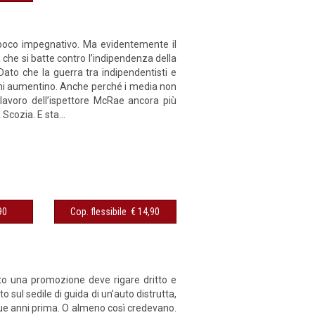
 poco impegnativo. Ma evidentemente il
a che si batte contro l’indipendenza della
Dato che la guerra tra indipendentisti e
ioni aumentino. Anche perché i media non
 lavoro dell’ispettore McRae ancora più
Scozia. E sta...
€ 4,90
Cop. flessibile € 14,90
to una promozione deve rigare dritto e
o sul sedile di guida di un’auto distrutta,
o due anni prima. O almeno così credevano.