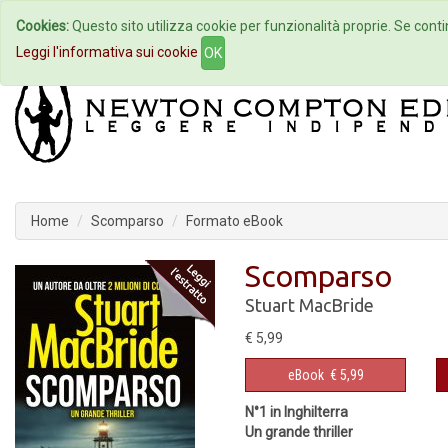
Cookies:
Questo sito utilizza cookie per funzionalità proprie. Se contin
Home
Autori
Eventi
Col
Leggi l'informativa sui cookie
OK
Home
Scomparso
Formato eBook
Scomparso
Stuart MacBride
€ 5,99
eBook
€ 5,99
N°1 in Inghilterra
Un grande thriller