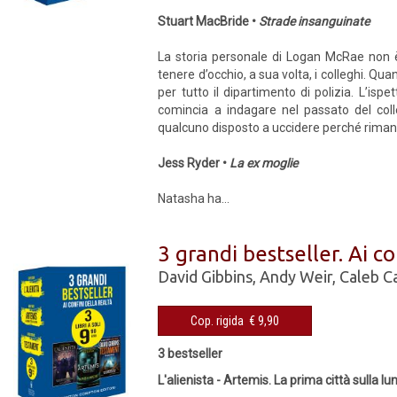
Stuart MacBride •
Strade insanguinate
La storia personale di Logan McRae non è
tenere d’occhio, a sua volta, i colleghi. Qu
per tutto il dipartimento di polizia. L’is
comincia a indagare nel passato del col
qualcuno disposto a uccidere perché riman
Jess Ryder •
La ex moglie
Natasha ha...
3 grandi bestseller. Ai co
David Gibbins
,
Andy Weir
,
Caleb C
Cop. rigida € 9,90
3 bestseller
L'alienista - Artemis. La prima città sulla 