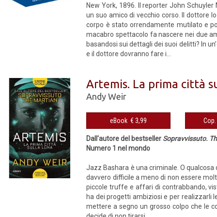
New York, 1896. Il reporter John Schuyler M
un suo amico di vecchio corso. Il dottore lo
corpo è stato orrendamente mutilato e poi
macabro spettacolo fa nascere nei due amic
basandosi sui dettagli dei suoi delitti? In u
e il dottore dovranno fare i...
Artemis. La prima città s
Andy Weir
eBook € 3,99
Dall'autore del bestseller
Sopravvissuto. T
Numero 1 nel mondo
Jazz Bashara è una criminale. O qualcosa di
davvero difficile a meno di non essere mol
piccole truffe e affari di contrabbando, vis
ha dei progetti ambiziosi e per realizzarli 
mettere a segno un grosso colpo che le con
decide di non tirarsi...