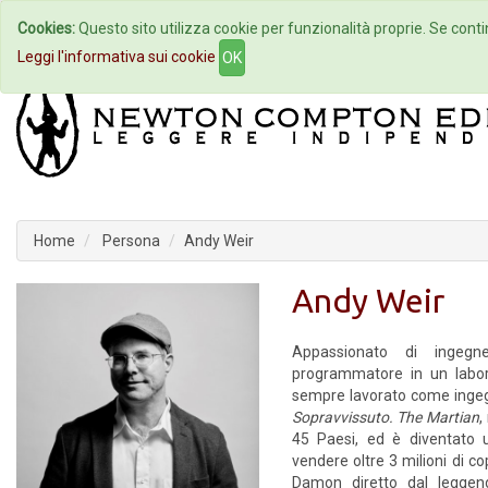
Cookies:
Questo sito utilizza cookie per funzionalità proprie. Se contin
Home
Autori
Eventi
Col
Leggi l'informativa sui cookie
OK
Home
Persona
Andy Weir
Andy Weir
Appassionato di ingegne
programmatore in un labora
sempre lavorato come ingeg
Sopravvissuto. The Martian
,
45 Paesi, ed è diventato 
vendere oltre 3 milioni di cop
Damon diretto dal leggend