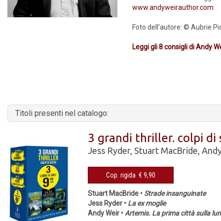
www.andyweirauthor.com
Foto dell'autore: © Aubrie Pi
Leggi gli 8 consigli di Andy 
Titoli presenti nel catalogo:
3 grandi thriller. colpi di
Jess Ryder
,
Stuart MacBride
,
Andy
Cop. rigida € 9,90
Stuart MacBride •
Strade insanguinate
Jess Ryder •
La ex moglie
Andy Weir •
Artemis. La prima città sulla lu