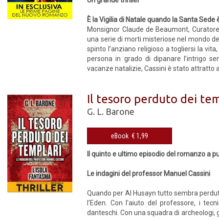
Un grande thriller
È la Vigilia di Natale quando la Santa Sede è
Monsignor Claude de Beaumont, Curatore d
una serie di morti misteriose nel mondo dell
spinto l’anziano religioso a togliersi la vit
persona in grado di dipanare l’intrigo s
vacanze natalizie, Cassini è stato attratto a
Il tesoro perduto dei tem
G. L. Barone
eBook € 1,99
Il quinto e ultimo episodio del romanzo a pu
Le indagini del professor Manuel Cassini
Quando per Al Husayn tutto sembra perduto,
l'Eden. Con l'aiuto del professore, i tecn
danteschi. Con una squadra di archeologi, geo