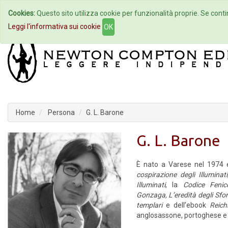
Cookies:
Questo sito utilizza cookie per funzionalità proprie. Se contin
Home
Autori
Eventi
Col
Leggi l'informativa sui cookie
OK
Home
Persona
G. L. Barone
G. L. Barone
È nato a Varese nel 1974 
cospirazione degli Illuminati
Illuminati
, la
Codice Feni
Gonzaga,
L’eredità degli Sf
templari
e dell’ebook
Reich
anglosassone, portoghese e 