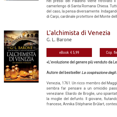
nei pressi del Palatino viene ritrovato i
camerlengo di Santa Romana Chiesa. Tutto 
del caso, la pensa diversamente. Indagando
di Carpi, cardinale protettore del Monte dell
L'alchimista di Venezia
G. L. Barone
eBook € 5,99
«L’evoluzione del genere più venduto da Le
Autore del bestseller
La cospirazione degli 
Venezia, 1761. Un ricco membro del Maggio
sembra far pensare a un omicidio passio
veneziane: Eliardo de Broglie, uno spiantat
la moglie del defunto. Il giovane, fiutand
francese, Annika Stéphanie Brûlart, contessa