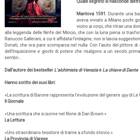
Quale segreto si nasconde dietro
Mantova 1591.
Durante una bat
aveva inviato a Milano pochi gi
vicino ai corpi, che ritrae una 
alla leggenda delle Ninfe del Mincio, che con la luna piena si trasf
Ranuccio Gallerani, a cui è affidata l’indagine, non si lascia suggestio
Donati, che ora pare scomparsa nel nulla. Con l’aiuto del pittore di 
dell’Inquisizione e giochi di potere che risalgono a un secolo pri
sembri…
Dall’autore dei bestseller
L’alchimista di Venezia
e
La chiave di Dante
Hanno scritto dei suoi libri:
«La scrittura di Barone rappresenta l’evoluzione del genere
spy
di Le
Il Giornale
«Una scrittura che si iscrive nel filone di Dan Brown.»
La Lettura
«Uno straordinario tessitore di trame a sfondo storico.»
La Provincia di Varese