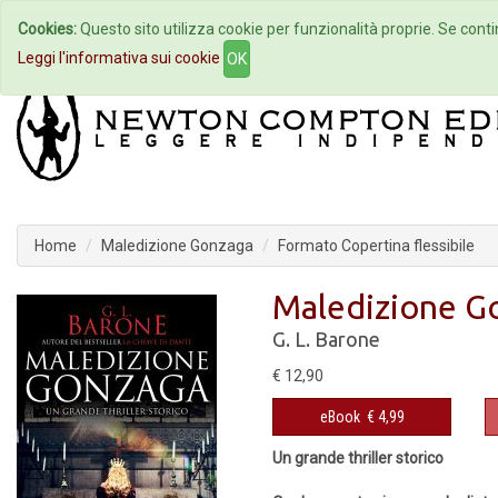
Cookies:
Questo sito utilizza cookie per funzionalità proprie. Se contin
Home
Autori
Eventi
Col
Leggi l'informativa sui cookie
OK
Home
Maledizione Gonzaga
Formato Copertina flessibile
Maledizione G
G. L. Barone
€ 12,90
eBook
€ 4,99
Un grande thriller storico