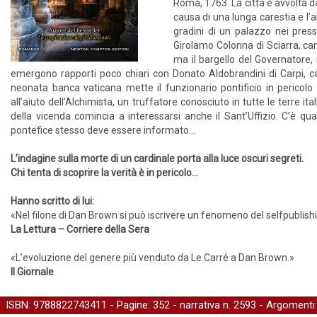
Roma, 1763. La città è avvolta 
causa di una lunga carestia e l’a
gradini di un palazzo nei pressi
Girolamo Colonna di Sciarra, c
ma il bargello del Governatore, 
emergono rapporti poco chiari con Donato Aldobrandini di Carpi, car
neonata banca vaticana mette il funzionario pontificio in pericolo
all’aiuto dell’Alchimista, un truffatore conosciuto in tutte le terre it
della vicenda comincia a interessarsi anche il Sant’Uffizio. C’è qua
pontefice stesso deve essere informato…
L’indagine sulla morte di un cardinale porta alla luce oscuri segreti.
Chi tenta di scoprire la verità è in pericolo…
Hanno scritto di lui:
«Nel filone di Dan Brown si può iscrivere un fenomeno del selfpublis
La Lettura – Corriere della Sera
«L’evoluzione del genere più venduto da Le Carré a Dan Brown.»
Il Giornale
ISBN: 9788822743411 - Pagine: 352 -
narrativa
n. 2593 - Argomenti