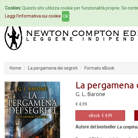
Cookies:
Questo sito utilizza cookie per funzionalità proprie. Se contin
Home
Autori
Eventi
Col
Leggi l'informativa sui cookie
OK
Home
La pergamena dei segreti
Formato eBook
La pergamena d
G. L. Barone
€ 4,99
eBook
€ 4,99
Autore del bestseller
La cospiraz