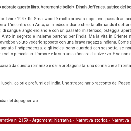
 adorato questo libro. Veramente bello!» Dinah Jefferies, autrice del be
ordshire 1947. Kit Smallwood è molto provata dopo anni passati ad accud
rra. L’incontro con Anto, un medico indiano che sta ultimando il dottorat
it, di sangue anglo-indiano e con un passato misterioso, osteggia ap
sa Anto in segreto e insieme partono per l’India. Ma la vita in Oriente
e avrebbe voluto vederlo sposato con una brava ragazza indiana. Come se 
ato l’indipendenza, e gli inglesi sono guardati con sospetto, se non a
 molto pericolosa. L’amore è la sua unica àncora di salvezza. E se non
fascinati da questo romanzo e dalla protagonista: una donna che affronta 
 luoghi, colori e profumi dell’India. Uno straordinario racconto del Paes
dia del dopoguerra.»
arrativa
n. 2159 - Argomenti:
Narrativa
-
Narrativa storica
-
Narrativa 