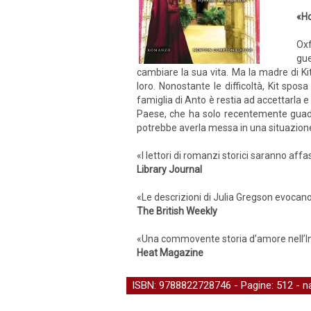
«Ho
Oxf
gue
cambiare la sua vita. Ma la madre di K
loro. Nonostante le difficoltà, Kit spo
famiglia di Anto è restia ad accettarla 
Paese, che ha solo recentemente guadagn
potrebbe averla messa in una situazione
«I lettori di romanzi storici saranno af
Library Journal
«Le descrizioni di Julia Gregson evocano
The British Weekly
«Una commovente storia d’amore nell’In
Heat Magazine
ISBN: 9788822728746 - Pagine: 512 -
n