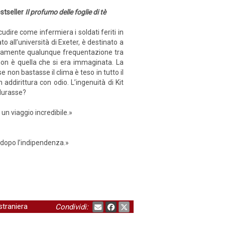
stseller
Il profumo delle foglie di tè
ire come infermiera i soldati feriti in
o all’università di Exeter, è destinato a
ertamente qualunque frequentazione tra
 non è quella che si era immaginata. La
non bastasse il clima è teso in tutto il
ddirittura con odio. L’ingenuità di Kit
 durasse?
un viaggio incredibile.»
e dopo l’indipendenza.»
straniera
Condividi: