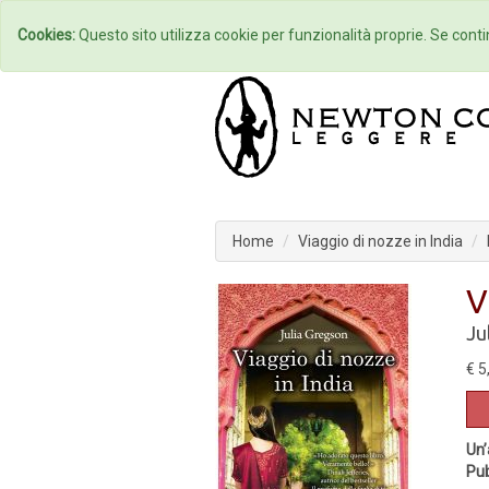
Home
Autori
Cookies:
Questo sito utilizza cookie per funzionalità proprie. Se contin
Home
Viaggio di nozze in India
V
Ju
€ 5
Un’
Pub