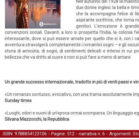
Nell’autunno del 1928 la maesto
due donne inglesi: la bella e ti
che la accompagna felice di li
aspirante scrittrice, che torna 
genitori. L’emozione è grandis
convenzioni sociali. Davanti a loro si prospetta l’India, la colonia f
interessante, dove si può essere amate per quello che si è, con i c
avventura stravolgerà completamente i romantici sogni – e gli oscuri 
storia di amicizia, di sogni, di sentimenti delicati e intensi in cui p
bellezza che va dritto al cuore e non si può fare a meno di amare.
Un grande successo internazionale, tradotto in più di venti paesi e v
«Un romanzo sontuoso, evocativo, con una trama assolutamente imp
Sunday times
«Luoghi, odori e suoni di un’epoca ormai scomparsa. Un linguaggio e
Silvana Mazzocchi, la Repubblica
ISBN: 9788854123106 - Pagine: 512 -
narrativa
n. 6 - Argomenti:
Sto