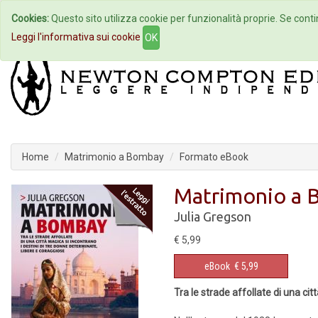
Cookies:
Questo sito utilizza cookie per funzionalità proprie. Se contin
Home
Autori
Eventi
Col
Leggi l'informativa sui cookie
OK
Home
Matrimonio a Bombay
Formato eBook
Matrimonio a
Julia Gregson
€ 5,99
eBook
€ 5,99
Tra le strade affollate di una ci