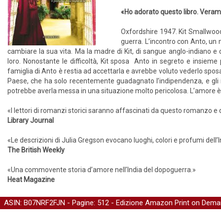
«Ho adorato questo libro. Verame
Oxfordshire 1947. Kit Smallwood 
guerra. L’incontro con Anto, un m
cambiare la sua vita. Ma la madre di Kit, di sangue anglo-indiano
loro. Nonostante le difficoltà, Kit sposa Anto in segreto e insieme 
famiglia di Anto è restia ad accettarla e avrebbe voluto vederlo spos
Paese, che ha solo recentemente guadagnato l’indipendenza, e gli in
potrebbe averla messa in una situazione molto pericolosa. L’amore è 
«I lettori di romanzi storici saranno affascinati da questo romanzo e 
Library Journal
«Le descrizioni di Julia Gregson evocano luoghi, colori e profumi dell
The British Weekly
«Una commovente storia d’amore nell’India del dopoguerra.»
Heat Magazine
ASIN: B07NRF2FJN - Pagine: 512 -
Edizione Amazon Print on Dem