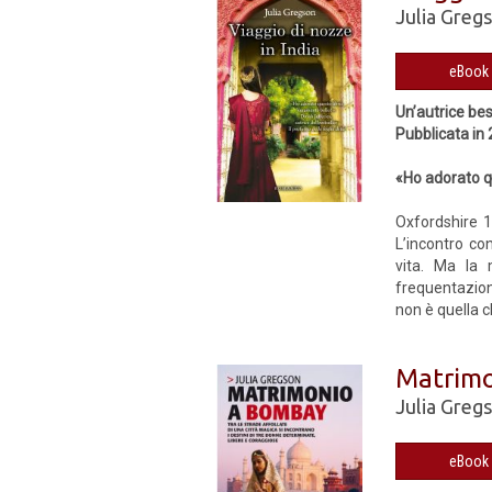
Julia Greg
Un’autrice be
Pubblicata in
«Ho adorato qu
Oxfordshire 1
L’incontro co
vita. Ma la 
frequentazione
non è quella c
Matrim
Julia Greg