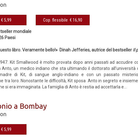
son
eBook € 5,99
Cop. flessibile € 16,90
stseller mondiale
 26 Paesi
esto libro. Veramente bello!» Dinah Jefferies, autrice del bestseller
Il 
947. Kit Smallwood è molto provata dopo anni passati ad accudire come
n Anto, un medico indiano che sta ultimando il dottorato all’università 
madre di Kit, di sangue anglo-indiano e con un passato misteri
 tra loro. Nonostante le difficoltà, Kit sposa Anto in segreto e insieme 
he si era immaginata. La famiglia di Anto è restia ad accettarla e...
onio a Bombay
son
eBook € 5,99