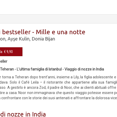
 bestseller - Mille e una notte
son
,
Ayşe Kulin
,
Donia Bijan
Cop. rigida € 9,90
eller
a Teheran - L'ultima famiglia di Istanbul - Viaggio di nozze in India
torna a Teheran dopo trent’anni, insieme a Lily, la figlia adolescente e r
dava. Solo il Café Leila – il ristorante che appartiene alla sua fami
sso. A gestirlo è ancora Zod, il padre di Noor, che ai clienti abituali offr
tire a casa. Noor non immaginava che questo viaggio potesse essere per 
à confrontare con le storie dei suoi antenati e affrontare la dolorosa vi
di nozze in India