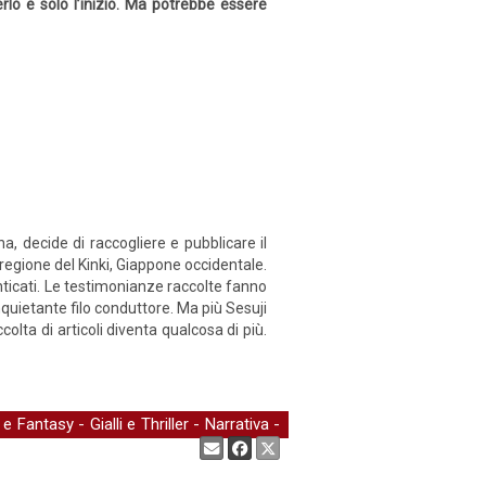
lo è solo l’inizio. Ma potrebbe essere
na, decide di raccogliere e pubblicare il
regione del Kinki, Giappone occidentale.
nticati. Le testimonianze raccolte fanno
quietante filo conduttore. Ma più Sesuji
olta di articoli diventa qualcosa di più.
 e Fantasy
-
Gialli e Thriller
-
Narrativa
-
Condividi: