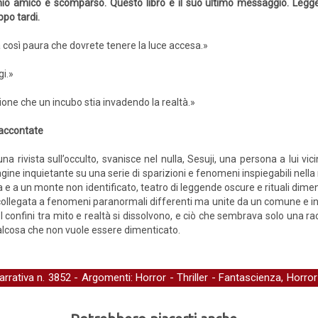
mio amico è scomparso. Questo libro è il suo ultimo messaggio. Legger
ppo tardi.
 così paura che dovrete tenere la luce accesa.»
gi.»
lusione che un incubo stia invadendo la realtà.»
raccontate
 rivista sull’occulto, svanisce nel nulla, Sesuji, una persona a lui vici
ine inquietante su una serie di sparizioni e fenomeni inspiegabili nella 
e a un monte non identificato, teatro di leggende oscure e rituali dime
 collegata a fenomeni paranormali differenti ma unite da un comune e in
I confini tra mito e realtà si dissolvono, e ciò che sembrava solo una racc
alcosa che non vuole essere dimenticato.
arrativa
n. 3852 - Argomenti:
Horror
-
Thriller
-
Fantascienza, Horror