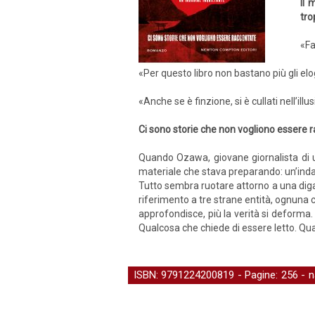
Il 
tro
«Fa
«Per questo libro non bastano più gli elo
«Anche se è finzione, si è cullati nell’il
Ci sono storie che non vogliono essere 
Quando Ozawa, giovane giornalista di una
materiale che stava preparando: un’indag
Tutto sembra ruotare attorno a una diga 
riferimento a tre strane entità, ognuna
approfondisce, più la verità si deforma. 
Qualcosa che chiede di essere letto. Qu
ISBN: 9791224200819 - Pagine: 256 -
n
Narrativa straniera