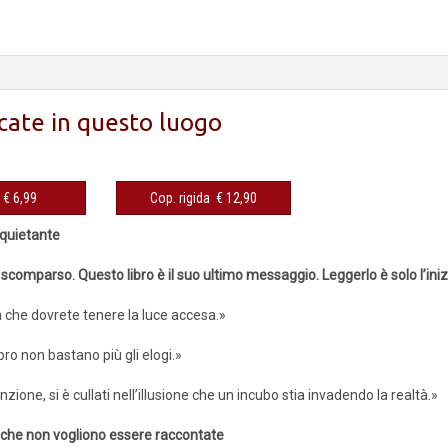
cate in questo luogo
eBook € 6,99
Cop. rigida € 12,90
nquietante
 scomparso. Questo libro è il suo ultimo messaggio. Leggerlo è solo l’ini
a che dovrete tenere la luce accesa.»
bro non bastano più gli elogi.»
zione, si è cullati nell’illusione che un incubo stia invadendo la realtà.»
e che non vogliono essere raccontate