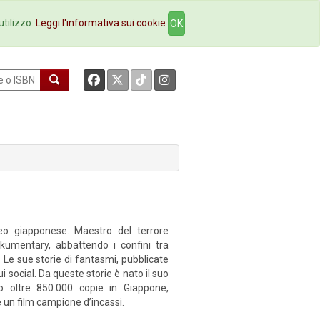
okstore
Contatti
utilizzo.
Leggi l'informativa sui cookie
OK
neo giapponese. Maestro del terrore
ckumentary, abbattendo i confini tra
. Le sue storie di fantasmi, pubblicate
ui social. Da queste storie è nato il suo
 oltre 850.000 copie in Giappone,
 un film campione d’incassi.