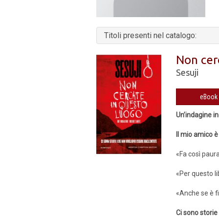
Titoli presenti nel catalogo:
Non cer
Sesuji
Un’indagine i
Il mio amico è
«Fa così paur
«Per questo li
«Anche se è fin
Ci sono stori