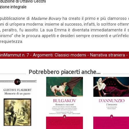
duzione di Ottavio Cecchi
zione integrale
pubblicazione di
Madame Bovary
ha creato il primo e più clamoroso 
ni di un’opera moderna: insieme al successo, infatti, lo scrittore otten
ui, peraltro, fu assolto. La sua Emma è diventata immediatamente il s
irismo” che le procura appetiti e desideri sempre crescenti e un’infeli
rrequietezza.
iniMammut
n. 7 - Argomenti:
Classici moderni
-
Narrativa straniera
-
Potrebbero piacerti anche...