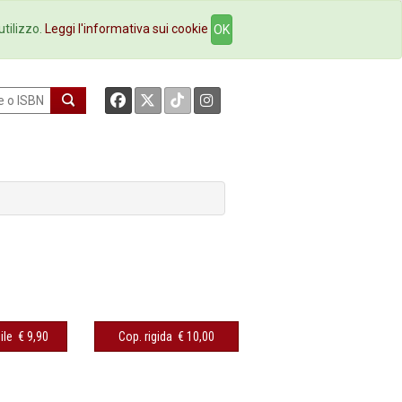
okstore
Contatti
utilizzo.
Leggi l'informativa sui cookie
OK
ile
€ 9,90
Cop. rigida
€ 10,00