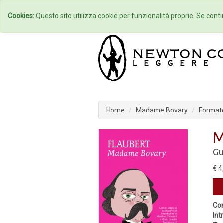
Home
Autori
Cookies:
Questo sito utilizza cookie per funzionalità proprie. Se contin
Home
Madame Bovary
Formato
M
Gu
€ 4
Con
Int