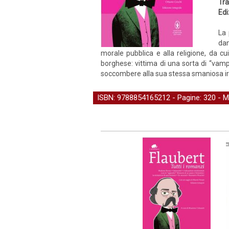
Tra
Edi
La 
dan
morale pubblica e alla religione, da c
borghese: vittima di una sorta di “vamp
soccombere alla sua stessa smaniosa i
ISBN: 9788854165212 - Pagine: 320 -
M