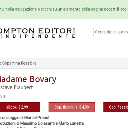
Eventi
Collane
Newsletter
Ebo
ui nella navigazione o clicchi su un elemento della pagina accetti il loro 
 Copertina flessibile
adame Bovary
stave Flaubert
,90
eBook
€ 2,99
Cop. flessibile
€ 4,90
Cop. flessib
 un saggio di Marcel Proust
roduzioni di Massimo Colesanti e Mario Lunetta