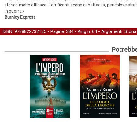
storico molto efficace. Terrificanti scene di battaglia, pericolose strat
in guerra.»
Burnley Express
ISBN: 9788822732125 - Pagine: 384 -
King
n. 64 - Argomenti:
Storia
Potrebber