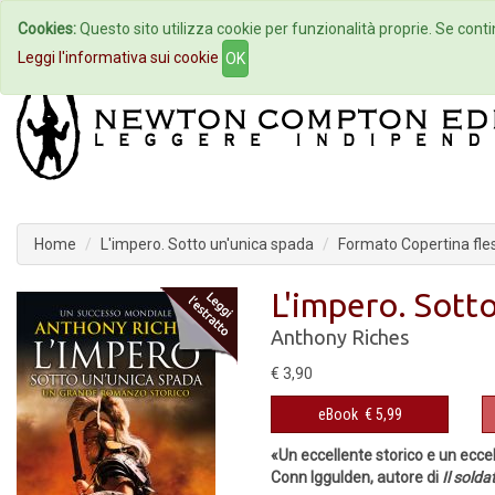
Cookies:
Questo sito utilizza cookie per funzionalità proprie. Se contin
Home
Autori
Eventi
Col
Leggi l'informativa sui cookie
OK
Home
L'impero. Sotto un'unica spada
Formato Copertina fles
L'impero. Sott
Anthony Riches
€ 3,90
eBook
€ 5,99
«Un eccellente storico e un eccel
Conn Iggulden, autore di
Il solda