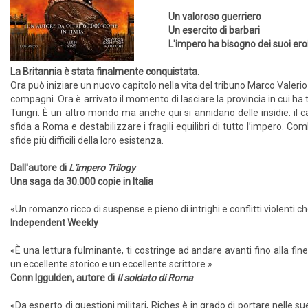
Un valoroso guerriero
Un esercito di barbari
L'impero ha bisogno dei suoi ero
La Britannia è stata finalmente conquistata.
Ora può iniziare un nuovo capitolo nella vita del tribuno Marco Valerio A
compagni. Ora è arrivato il momento di lasciare la provincia in cui ha t
Tungri. È un altro mondo ma anche qui si annidano delle insidie: il c
sfida a Roma e destabilizzare i fragili equilibri di tutto l’impero. Com
sfide più difficili della loro esistenza.
Dall'autore di
L'impero Trilogy
Una saga da 30.000 copie in Italia
«Un romanzo ricco di suspense e pieno di intrighi e conflitti violenti c
Independent Weekly
«È una lettura fulminante, ti costringe ad andare avanti fino alla f
un eccellente storico e un eccellente scrittore.»
Conn Iggulden, autore di
Il soldato di Roma
«Da esperto di questioni militari, Riches è in grado di portare nelle 