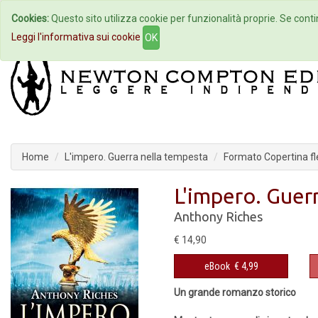
Cookies:
Questo sito utilizza cookie per funzionalità proprie. Se contin
Home
Autori
Eventi
Col
Leggi l'informativa sui cookie
OK
Home
L'impero. Guerra nella tempesta
Formato Copertina fle
L'impero. Guer
Anthony Riches
€ 14,90
eBook
€ 4,99
Un grande romanzo storico