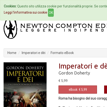
Cookies:
Questo sito utilizza cookie per funzionalità proprie. Se contin
Home
Autori
Eventi
Col
Leggi l'informativa sui cookie
OK
Home
Imperatori e dèi
Formato eBook
Imperatori e dè
Gordon Doherty
€ 5,99
eBook
€ 5,99
Roma ha bisogno del suo coragg