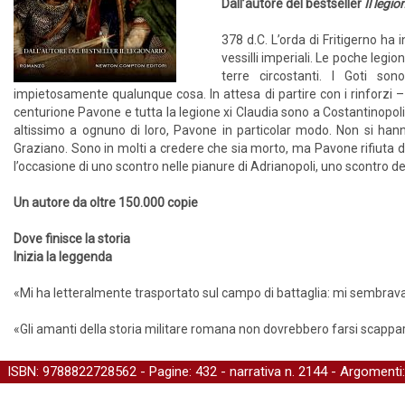
Dall’autore del bestseller
Il legio
378 d.C. L’orda di Fritigerno ha i
vessilli imperiali. Le poche leg
terre circostanti. I Goti so
impietosamente qualunque cosa. In attesa di partire con i rinforzi 
centurione Pavone e tutta la legione xi Claudia sono a Costantinopoli 
altissimo a ognuno di loro, Pavone in particolar modo. Non si hanno
Graziano. Sono in molti a credere che sia morto, ma Pavone rifiuta di d
l’occasione di uno scontro nelle pianure di Adrianopoli, uno scontro de
Un autore da oltre 150.000 copie
Dove finisce la storia
Inizia la leggenda
«Mi ha letteralmente trasportato sul campo di battaglia: mi sembrava di 
«Gli amanti della storia militare romana non dovrebbero farsi scappar
ISBN: 9788822728562 - Pagine: 432 -
narrativa
n. 2144 - Argomenti