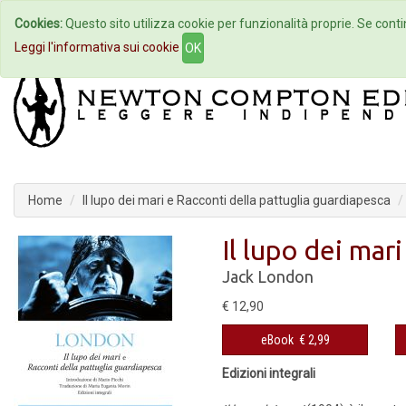
Cookies:
Questo sito utilizza cookie per funzionalità proprie. Se contin
Home
Autori
Eventi
Col
Leggi l'informativa sui cookie
OK
Home
Il lupo dei mari e Racconti della pattuglia guardiapesca
Il lupo dei mar
Jack London
€ 12,90
eBook
€ 2,99
Edizioni integrali