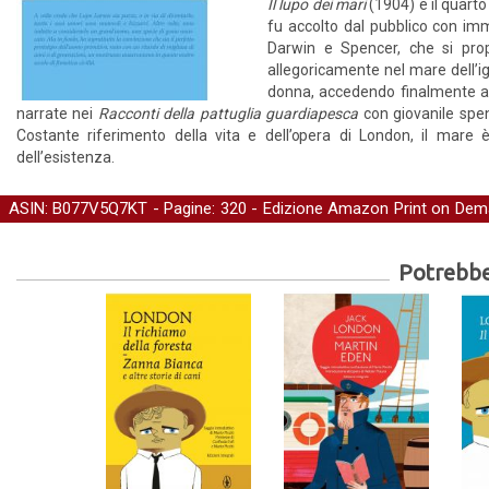
Il lupo dei mari
(1904) è il quarto
fu accolto dal pubblico con imm
Darwin e Spencer, che si prop
allegoricamente nel mare dell’ig
donna, accedendo finalmente all
narrate nei
Racconti della pattuglia guardiapesca
con giovanile spen
Costante riferimento della vita e dell’opera di London, il mare è
dell’esistenza.
ASIN: B077V5Q7KT - Pagine: 320 -
Edizione Amazon Print on De
Narrativa
Potrebber