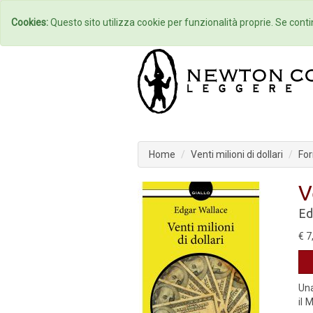
Home
Autori
Cookies:
Questo sito utilizza cookie per funzionalità proprie. Se contin
Home
Venti milioni di dollari
For
V
Ed
€ 7
Una
il 