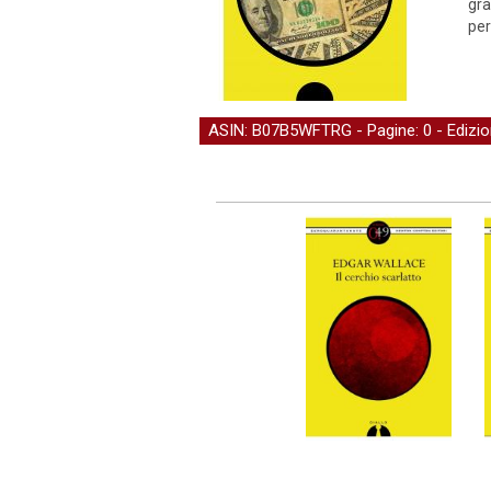
gra
per
ASIN: B07B5WFTRG - Pagine: 0 -
Edizi