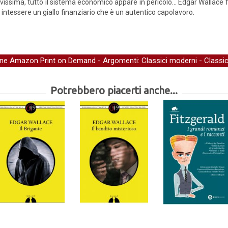
vissima, tutto il sistema economico appare in pericolo... Edgar Wallace fa
 intessere un giallo finanziario che è un autentico capolavoro.
one Amazon Print on Demand
- Argomenti:
Classici moderni
-
Classic
Potrebbero piacerti anche...