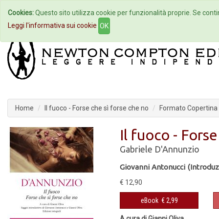
Cookies:
Questo sito utilizza cookie per funzionalità proprie. Se contin
Home
Autori
Eventi
Col
Leggi l'informativa sui cookie
OK
Home
Il fuoco - Forse che sì forse che no
Formato Copertina f
Il fuoco - Fors
Gabriele D'Annunzio
Giovanni Antonucci (Introduz
€ 12,90
eBook
€ 2,99
A cura di Gianni Oliva