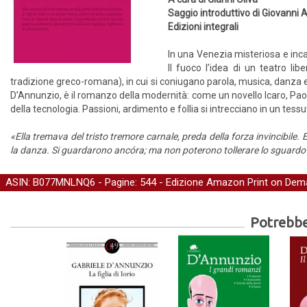
Saggio introduttivo di Giovanni 
Edizioni integrali
In una Venezia misteriosa e inca
Il fuoco l’idea di un teatro li
tradizione greco-romana), in cui si coniugano parola, musica, danza e 
D’Annunzio, è il romanzo della modernità: come un novello Icaro, Paolo
della tecnologia. Passioni, ardimento e follia si intrecciano in un tessu
«Ella tremava del tristo tremore carnale, preda della forza invincibile.
la danza. Si guardarono ancóra; ma non poterono tollerare lo sguardo fe
ASIN: B077MNLNQ6 - Pagine: 544 -
Edizione Amazon Print on Dem
Potrebber