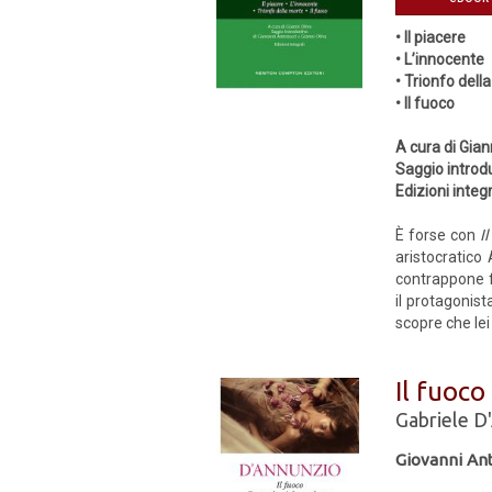
• Il piacere
• L’innocente
• Trionfo dell
• Il fuoco
A cura di Gian
Saggio introdu
Edizioni integr
È forse con
I
aristocratico
contrappone f
il protagonist
scopre che lei
Il fuoco
Gabriele D
Giovanni Ant