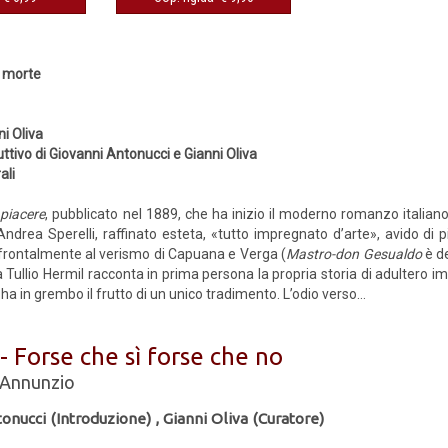
a morte
ni Oliva
ttivo di Giovanni Antonucci e Gianni Oliva
ali
l piacere
, pubblicato nel 1889, che ha inizio il moderno romanzo italiano
 Andrea Sperelli, raffinato esteta, «tutto impregnato d’arte», avido di
rontalmente al verismo di Capuana e Verga (
Mastro-don Gesualdo
è de
a Tullio Hermil racconta in prima persona la propria storia di adultero im
 ha in grembo il frutto di un unico tradimento. L’odio verso...
 - Forse che sì forse che no
'Annunzio
onucci (Introduzione)
,
Gianni Oliva (Curatore)