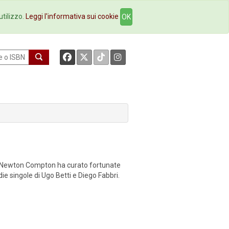
okstore
Contatti
utilizzo.
Leggi l'informativa sui cookie
OK
 la Newton Compton ha curato fortunate
ie singole di Ugo Betti e Diego Fabbri.