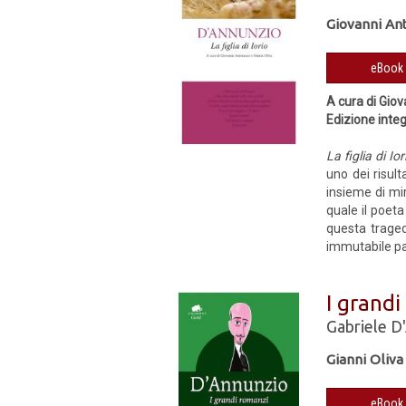
Giovanni Ant
A cura di Giov
Edizione inte
La figlia di Ior
uno dei risult
insieme di mir
quale il poet
questa traged
immutabile parl
I grandi
Gabriele D
Gianni Oliva