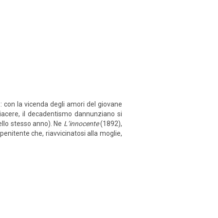
: con la vicenda degli amori del giovane
 piacere, il decadentismo dannunziano si
llo stesso anno). Ne
L’innocente
(1892),
penitente che, riavvicinatosi alla moglie,