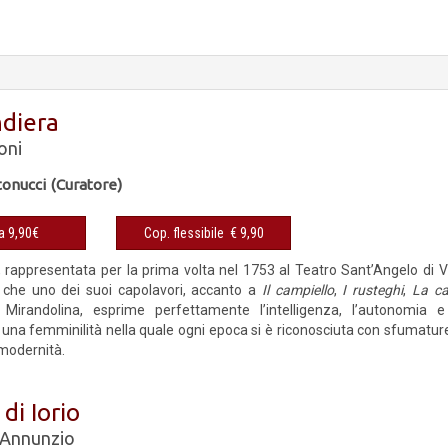
ndiera
oni
onucci (Curatore)
 a 9,90€
Cop. flessibile € 9,90
, rappresentata per la prima volta nel 1753 al Teatro Sant’Angelo di 
e che uno dei suoi capolavori, accanto a
Il campiello
,
I rusteghi
,
La c
, Mirandolina, esprime perfettamente l’intelligenza, l’autonomia
 una femminilità nella quale ogni epoca si è riconosciuta con sfumatur
 modernità.
 di Iorio
'Annunzio