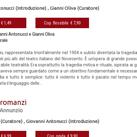
onucci (Introduzione)
,
Gianni Oliva (Curatore)
eBook € 1,49
Cop. flessibile € 7,90
anni Antonucci e Gianni Oliva
grale
io
, rappresentata trionfalmente nel 1904 e subito diventata la tragedia
ati più alti del teatro italiano del Novecento. È un’opera di grande poesia
abile teatralità. Era soprattutto la tragedia mitica e rituale, ispirata ai g
a aveva sempre guardato come a un obiettivo fondamentale e necessario.
ia e tutto è semplice: tutto è violento e tutto è pacato nel tempo m
a il linguaggio delle...
 romanzi
'Annunzio
 (Curatore)
,
Giovanni Antonucci (Introduzione)
eBook € 6,99
Cop. rigida € 9,90