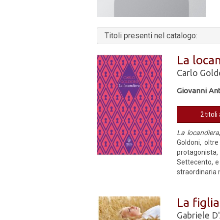
Titoli presenti nel catalogo:
La loca
Carlo Gold
Giovanni Ant
2 titoli
La locandiera
Goldoni, oltr
protagonista
Settecento, e
straordinaria
La figlia
Gabriele D