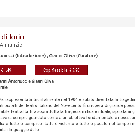
 di Iorio
'Annunzio
onucci (Introduzione)
,
Gianni Oliva (Curatore)
eBook € 1,49
Cop. flessibile € 7,90
anni Antonucci e Gianni Oliva
grale
io
, rappresentata trionfalmente nel 1904 e subito diventata la tragedia
ati più alti del teatro italiano del Novecento. È un’opera di grande poesia
abile teatralità. Era soprattutto la tragedia mitica e rituale, ispirata ai g
a aveva sempre guardato come a un obiettivo fondamentale e necessario.
ia e tutto è semplice: tutto è violento e tutto è pacato nel tempo m
a il linguaggio delle...