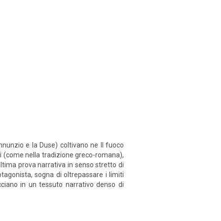
nnunzio e la Duse) coltivano ne Il fuoco
erti (come nella tradizione greco-romana),
ltima prova narrativa in senso stretto di
tagonista, sogna di oltrepassare i limiti
cciano in un tessuto narrativo denso di