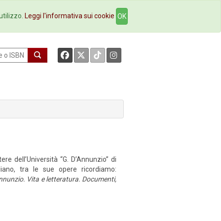
okstore
Contatti
utilizzo.
Leggi l'informativa sui cookie
OK
tere dell’Università “G. D’Annunzio” di
aliano, tra le sue opere ricordiamo:
nunzio. Vita e letteratura. Documenti,