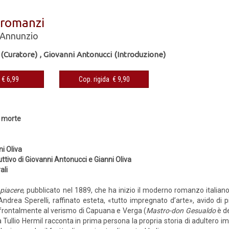
 romanzi
'Annunzio
 (Curatore)
,
Giovanni Antonucci (Introduzione)
eBook € 6,99
Cop. rigida € 9,90
a morte
ni Oliva
ttivo di Giovanni Antonucci e Gianni Oliva
ali
l piacere
, pubblicato nel 1889, che ha inizio il moderno romanzo italiano
 Andrea Sperelli, raffinato esteta, «tutto impregnato d’arte», avido di
rontalmente al verismo di Capuana e Verga (
Mastro-don Gesualdo
è de
a Tullio Hermil racconta in prima persona la propria storia di adultero im