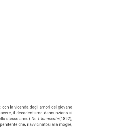
: con la vicenda degli amori del giovane
 piacere, il decadentismo dannunziano si
llo stesso anno). Ne
L’innocente
(1892),
penitente che, riavvicinatosi alla moglie,