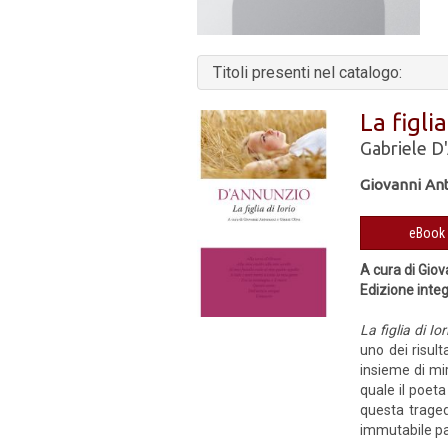
Titoli presenti nel catalogo:
La figlia
Gabriele D
Giovanni Ant
A cura di Giov
Edizione inte
La figlia di Ior
uno dei risult
insieme di mir
quale il poet
questa traged
immutabile parl