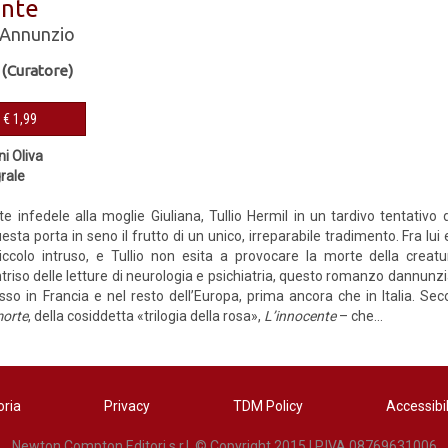
ente
'Annunzio
 (Curatore)
eBook € 1,99
ni Oliva
grale
 infedele alla moglie Giuliana, Tullio Hermil in un tardivo tentativo 
sta porta in seno il frutto di un unico, irreparabile tradimento. Fra lui
iccolo intruso, e Tullio non esita a provocare la morte della creatu
ntriso delle letture di neurologia e psichiatria, questo romanzo dannun
so in Francia e nel resto dell’Europa, prima ancora che in Italia. Se
morte
, della cosiddetta «trilogia della rosa»,
L’innocente
– che...
oria
Privacy
TDM Policy
Accessibil
Newton Compton Editori s.r.l. © Copyright 2015 | P.IVA 08769631006