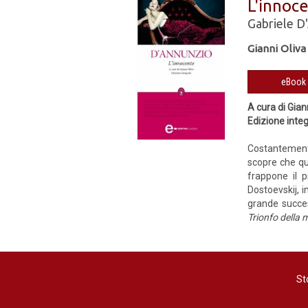
L'innoc
Gabriele D
Gianni Oliva
A cura di Gian
Edizione inte
Costantemente
scopre che que
frappone il p
Dostoevskij, i
grande succes
Trionfo della 
St