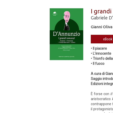
I grandi
Gabriele D
Gianni Oliva
• Il piacere
• L’innocente
• Trionfo dell
• Il fuoco
A cura di Gian
Saggio introdu
Edizioni integr
È forse con
I
aristocratico
contrappone f
il protagonist