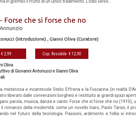
 ha in grembo il frutto di un unico tradimento. L’odio verso...
 - Forse che sì forse che no
'Annunzio
onucci (Introduzione)
,
Gianni Oliva (Curatore)
eBook € 2,99
Cop. flessibile € 12,90
ni Oliva
ttivo di Giovanni Antonucci e Gianni Oliva
ali
a misteriosa e incantevole Stelio Effrena e la Foscarina (in realtà D’A
eatro liberato dalle convenzioni borghesi e restituito ai grandi spazi ap
ugano parola, musica, danza e canto. Forse che sì forse che no (1910), u
il romanzo della modernità: come un novello Icaro, Paolo Tarsis, il pro
ndo nel futuro della tecnologia. Passioni, ardimento e follia si intre