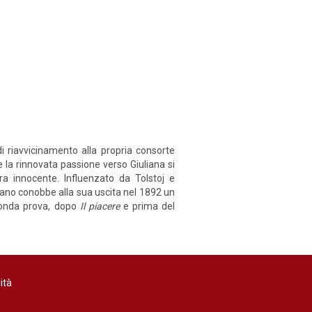
di riavvicinamento alla propria consorte
 e la rinnovata passione verso Giuliana si
ra innocente. Influenzato da Tolstoj e
ziano conobbe alla sua uscita nel 1892 un
conda prova, dopo
Il piacere
e prima del
ità