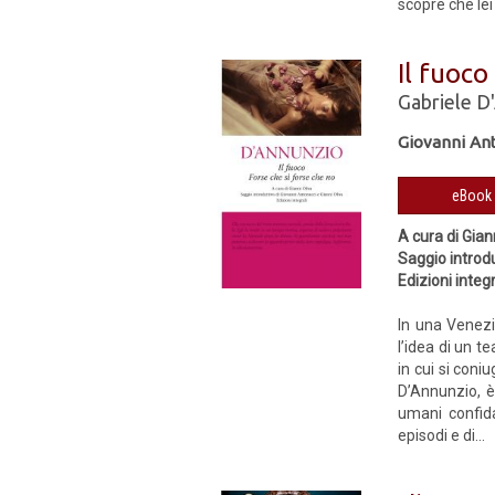
scopre che lei
Il fuoco
Gabriele D
Giovanni Ant
A cura di Gian
Saggio introdu
Edizioni integr
In una Venezi
l’idea di un t
in cui si coni
D’Annunzio, è 
umani confida
episodi e di...