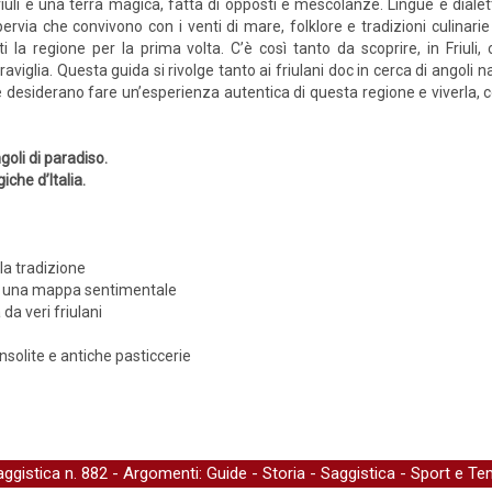
Friuli è una terra magica, fatta di opposti e mescolanze. Lingue e dialet
ervia che convivono con i venti di mare, folklore e tradizioni culina
iti la regione per la prima volta. C’è così tanto da scoprire, in Friul
aviglia. Questa guida si rivolge tanto ai friulani doc in cerca di angoli n
 desiderano fare un’esperienza autentica di questa regione e viverla, com
ngoli di paradiso.
iche d’Italia.
lla tradizione
 in una mappa sentimentale
 da veri friulani
 insolite e antiche pasticcerie
aggistica
n. 882 - Argomenti:
Guide
-
Storia
-
Saggistica
-
Sport e Te