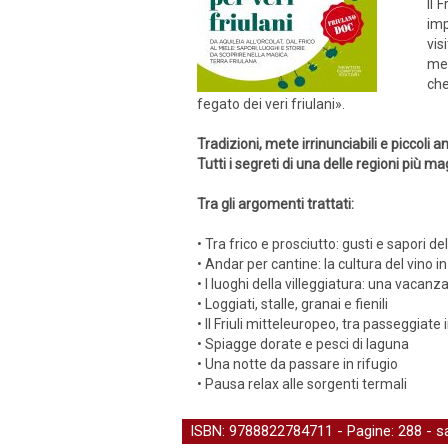
Il 
imp
vis
mer
che
fegato dei veri friulani».
Tradizioni, mete irrinunciabili e piccoli a
Tutti i segreti di una delle regioni più mag
Tra gli argomenti trattati:
• Tra frico e prosciutto: gusti e sapori de
• Andar per cantine: la cultura del vino
• I luoghi della villeggiatura: una vacanza
• Loggiati, stalle, granai e fienili
• Il Friuli mitteleuropeo, tra passeggiate
• Spiagge dorate e pesci di laguna
• Una notte da passare in rifugio
• Pausa relax alle sorgenti termali
ISBN: 9788822784711 - Pagine: 288 -
s