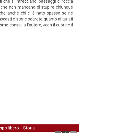
ti che si intrecciano, paesaggi di roccia
rie che non mancano di stupire chiunque
i, che anche chi ci è nato spesso se ne
ascosti e storie segrete quanto ai turisti
e consiglia l’autore, «con il cuore e il
mpo libero
-
Storia