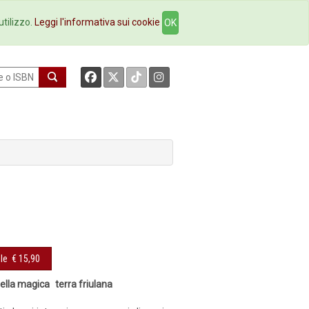
okstore
Contatti
utilizzo.
Leggi l'informativa sui cookie
OK
le
€ 15,90
e nella magica terra friulana