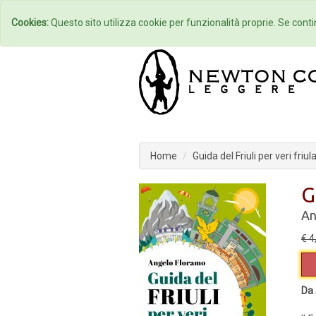
Home
Autori
Cookies:
Questo sito utilizza cookie per funzionalità proprie. Se contin
Home
Guida del Friuli per veri friul
G
An
€ 4
Da 