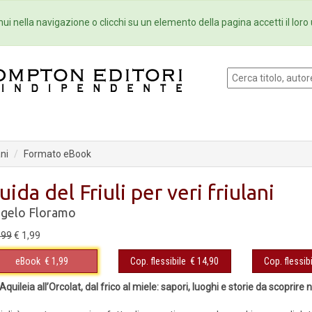
Eventi
Collane
Newsletter
Ebo
ui nella navigazione o clicchi su un elemento della pagina accetti il loro 
ani
Formato eBook
uida del Friuli per veri friulani
gelo Floramo
,99
€ 1,99
eBook
€ 1,99
Cop. flessibile
€ 14,90
Cop. flessibi
Aquileia all’Orcolat, dal frico al miele: sapori, luoghi e storie da scoprir