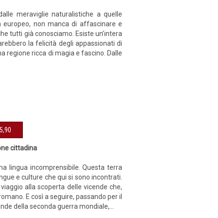
dalle meraviglie naturalistiche a quelle
ia europeo, non manca di affascinare e
 che tutti già conosciamo. Esiste un’intera
rebbero la felicità degli appassionati di
una regione ricca di magia e fascino. Dalle
sibile € 15,90
one cittadina
a una lingua incomprensibile. Questa terra
ngue e culture che qui si sono incontrati.
 viaggio alla scoperta delle vicende che,
o romano. E così a seguire, passando per il
ende della seconda guerra mondiale,...