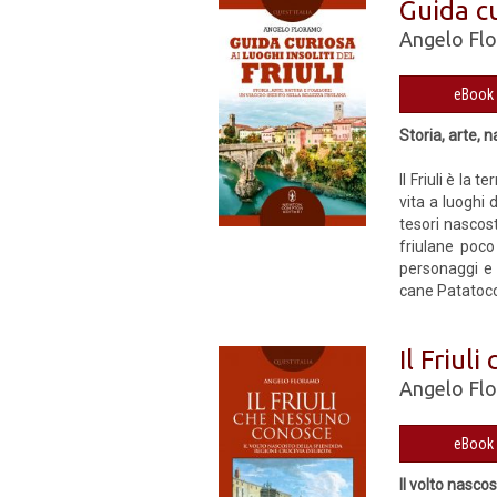
Guida cu
Angelo Fl
Storia, arte, n
Il Friuli è la
vita a luoghi 
tesori nascost
friulane poco 
personaggi e 
cane Patatocco
Il Friul
Angelo Fl
Il volto nasco