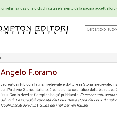
Eventi
Collane
Newsletter
Ebo
ui nella navigazione o clicchi su un elemento della pagina accetti il loro 
o
Angelo Floramo
Laureato in Filologia latina medievale e dottore in Storia medievale, i
con l’Archivio Storico italiano, è consulente scientifico della bibliotec
Friuli. Con la Newton Compton ha già pubblicato:
Forse non tutti sanno c
del Friuli
;
Le incredibili curiosità del Friuli
;
Breve storia del Friuli
,
Il Friul
luoghi insoliti del Friuli
e
Guida del Friuli per veri friulani
.