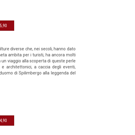
sibile € 15,90
culture diverse che, nei secoli, hanno dato
eta ambita per i turisti, ha ancora molti
n un viaggio alla scoperta di queste perle
 e architettonici, a caccia degli eventi,
 duomo di Spilimbergo alla leggenda del
sibile € 14,90