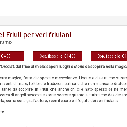
l Friuli per veri friulani
oramo
eBook € 4,99
Cop. flessibile € 14,90
Cop. fles
l’Orcolat, dal frico al miele: sapori, luoghi e storie da scoprire nella magi
a terra magica, fatta di opposti e mescolanze. Lingue e dialetti che si in
i venti di mare, folklore e tradizioni culinarie che non mancano di stupi
ì tanto da scoprire, in Friuli, che anche chi ci è nato spesso se ne mer
n cerca di angoli nascosti e storie segrete quanto ai turisti che desider
la, come consiglia l’autore, «con il cuore e il fegato dei veri friulani».
e...