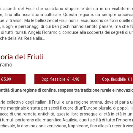
i aspetti del Friuli che suscitano stupore e delizia in un visitatore: 
, fino alla ricca storia culturale. Questa regione, da sempre crocev
ue vi transiti. Ma le bellezze del Friuli non si esauriscono certo in quelle
e, luoghi e personaggi di cui ben pochi hanno sentito parlare, ma che fa
e di tutti i turisti. Angelo Floramo ci conduce alla scoperta dei segreti di 
he della Val Resia alla...
oria del Friuli
oramo
eBook € 5,99
Cop. flessibile € 14,90
Cop. fles
identità di una regione di confine, sospesa tra tradizione rurale e innovazi
io collettivo degli italiani il Friuli è una regione strana, dove si parl
 marginale è stata per secoli il cuore di un’Europa plurale, di popoli, li
acce di una remota antichità, questo libro prosegue di età in età in un
dei tumuli, portarono alla magnifica Aquileia, quarta città di tutto l’imper
dievale, la dominazione veneziana, Napoleone, fino alle più recenti vic