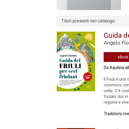
Titoli presenti nel catalogo:
Guida de
Angelo Fl
Da Aquileia al
Il Friuli è un
convivono con 
volta. C’è cos
friulani doc i
regione e viver
Tradizioni, met