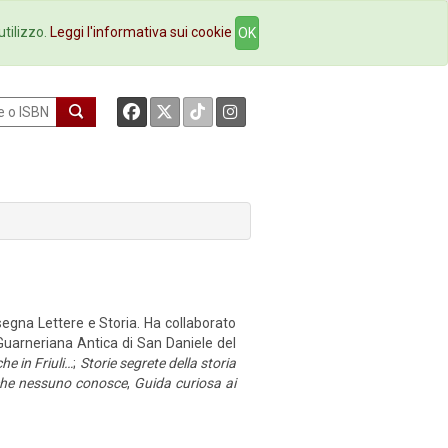
okstore
Contatti
utilizzo.
Leggi l'informativa sui cookie
OK
nsegna Lettere e Storia. Ha collaborato
a Guarneriana Antica di San Daniele del
he in Friuli…
;
Storie segrete della storia
i che nessuno conosce
,
Guida curiosa ai