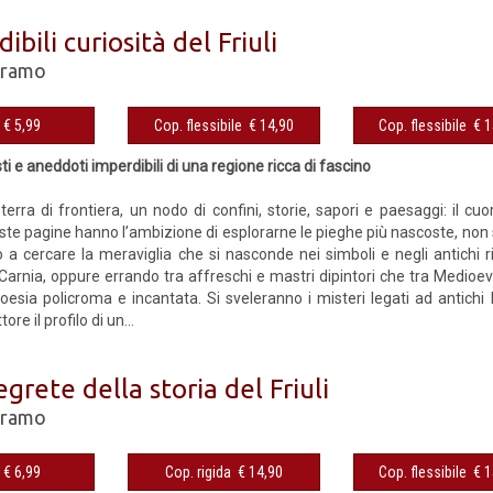
ibili curiosità del Friuli
oramo
eBook € 5,99
Cop. flessibile € 14,90
Cop. fles
i e aneddoti imperdibili di una regione ricca di fascino
a terra di frontiera, un nodo di confini, storie, sapori e paesaggi: il cuo
ste pagine hanno l’ambizione di esplorarne le pieghe più nascoste, non s
 a cercare la meraviglia che si nasconde nei simboli e negli antichi rit
 Carnia, oppure errando tra affreschi e mastri dipintori che tra Medio
poesia policroma e incantata. Si sveleranno i misteri legati ad antichi l
ore il profilo di un...
egrete della storia del Friuli
oramo
eBook € 6,99
Cop. rigida € 14,90
Cop. fles