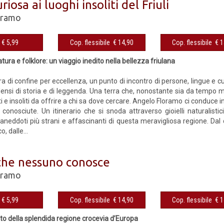
riosa ai luoghi insoliti del Friuli
oramo
eBook € 5,99
Cop. flessibile € 14,90
Cop. fles
atura e folklore: un viaggio inedito nella bellezza friulana
 terra di confine per eccellenza, un punto di incontro di persone, lingue e 
densi di storia e di leggenda. Una terra che, nonostante sia da tempo m
i e insoliti da offrire a chi sa dove cercare. Angelo Floramo ci conduce i
conosciute. Un itinerario che si snoda attraverso gioielli naturalistici
aneddoti più strani e affascinanti di questa meravigliosa regione. Dal
, dalle...
i che nessuno conosce
oramo
eBook € 5,99
Cop. flessibile € 14,90
Cop. fles
sto della splendida regione crocevia d’Europa