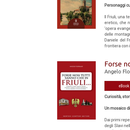
Personaggi cur
Il Friuli, un
eretico, che 
'opera evange
delle montagne
Daniele del Fr
frontiera con i
Forse no
Angelo Fl
Curiosità, sto
Un mosaico di
Dai primi reper
degli Slavi nel