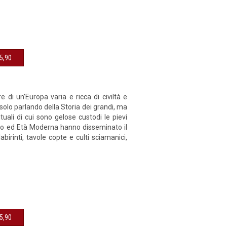
sibile € 15,90
re di un’Europa varia e ricca di civiltà e
olo parlando della Storia dei grandi, ma
uali di cui sono gelose custodi le pievi
evo ed Età Moderna hanno disseminato il
abirinti, tavole copte e culti sciamanici,
sibile € 15,90