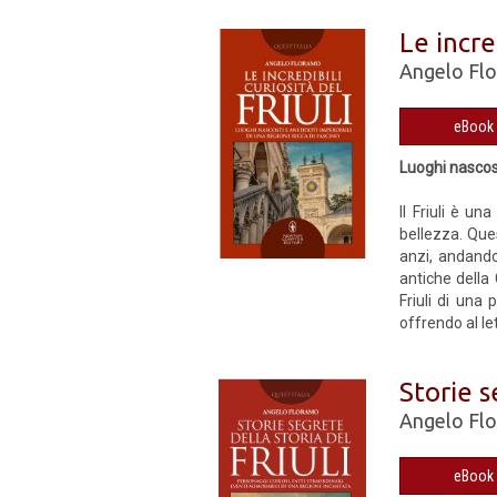
Le incred
Angelo Fl
Luoghi nascost
Il Friuli è un
bellezza. Que
anzi, andando
antiche della
Friuli di una 
offrendo al lett
Storie s
Angelo Fl