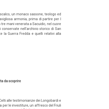
odescalco, un monaco sassone, teologo ed
vigliosa armonia, prima di partire per l
 tre mani venerata a Sacuidic, nel cuore
i conservate nell'archivio storico di San
e la Guerra Fredda e quelli relativi alla
tta da scoprire
ei Celti alle testimonianze dei Longobardi e
a per le investiture, un affresco del Friuli