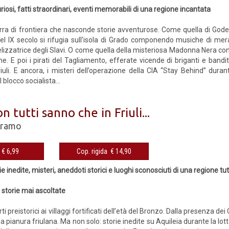
iosi, fatti straordinari, eventi memorabili di una regione incantata
a terra di frontiera che nasconde storie avventurose. Come quella di G
nel IX secolo si rifugia sull'isola di Grado componendo musiche di mera
lizzatrice degli Slavi. O come quella della misteriosa Madonna Nera con
. E poi i pirati del Tagliamento, efferate vicende di briganti e bandit
iuli. E ancora, i misteri dell’operazione della CIA “Stay Behind” durant
l blocco socialista...
n tutti sanno che in Friuli...
oramo
eBook € 6,99
Cop. rigida € 14,90
rie inedite, misteri, aneddoti storici e luoghi sconosciuti di una regione tu
 storie mai ascoltate
ti preistorici ai villaggi fortificati dell’età del Bronzo. Dalla presenza d
la pianura friulana. Ma non solo: storie inedite su Aquileia durante la lott