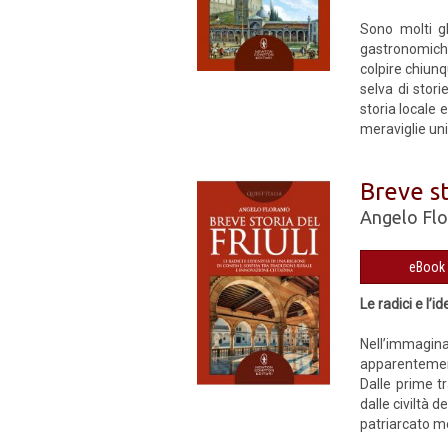
Sono molti gl
gastronomiche
colpire chiunq
selva di stori
storia locale 
meraviglie unic
Breve st
Angelo Fl
Le radici e l’
Nell’immaginar
apparentemente
Dalle prime tr
dalle civiltà 
patriarcato me