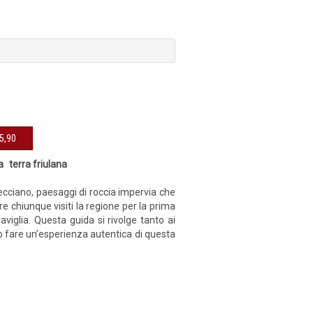
sibile € 15,90
ca terra friulana
trecciano, paesaggi di roccia impervia che
re chiunque visiti la regione per la prima
aviglia. Questa guida si rivolge tanto ai
ano fare un’esperienza autentica di questa