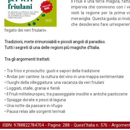
Il Friuli è una terra magica, fat
impervia che convivono con i ve
visiti la regione per la prima v
meraviglia. Questa guida si rivolg
che desiderano fare un’esperienz
fegato dei veri friulani».
Tradizioni, mete irrinunciabili e piccoli angoli di paradiso.
Tutti i segreti di una delle regioni più magiche d’Italia.
Tra gli argomenti trattati:
• Tra frico e prosciutto: gusti e sapori della tradizione
• Andar per cantine: la cultura del vino in una mappa sentimentale
• I luoghi della villeggiatura: una vacanza da veri friulani
• Loggiati, stalle, granai e fienili
• Il Friuli mitteleuropeo, tra passeggiate insolite e antiche pasticcerie
• Spiagge dorate e pesci di laguna
• Una notte da passare in rifugio
• Pausa relax alle sorgenti termali
ISBN: 9788822784704 - Pagine: 288 -
Quest'Italia
n. 576 - Argoment