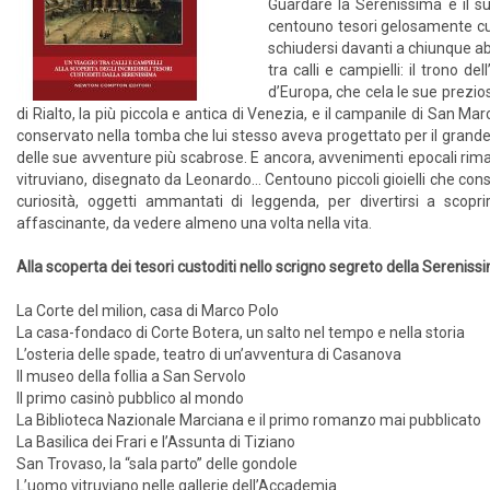
Guardare la Serenissima e il su
centouno tesori gelosamente cus
schiudersi davanti a chiunque abbi
tra calli e campielli: il trono d
d’Europa, che cela le sue prezio
di Rialto, la più piccola e antica di Venezia, e il campanile di San M
conservato nella tomba che lui stesso aveva progettato per il gran
delle sue avventure più scabrose. E ancora, avvenimenti epocali rimas
vitruviano, disegnato da Leonardo… Centouno piccoli gioielli che conse
curiosità, oggetti ammantati di leggenda, per divertirsi a sco
affascinante, da vedere almeno una volta nella vita.
Alla scoperta dei tesori custoditi nello scrigno segreto della Sereniss
La Corte del milion, casa di Marco Polo
La casa-fondaco di Corte Botera, un salto nel tempo e nella storia
L’osteria delle spade, teatro di un’avventura di Casanova
Il museo della follia a San Servolo
Il primo casinò pubblico al mondo
La Biblioteca Nazionale Marciana e il primo romanzo mai pubblicato
La Basilica dei Frari e l’Assunta di Tiziano
San Trovaso, la “sala parto” delle gondole
L’uomo vitruviano nelle gallerie dell’Accademia