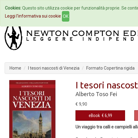
Cookies:
Questo sito utilizza cookie per funzionalità proprie. Se contin
Home
Autori
Eventi
Col
Leggi l'informativa sui cookie
OK
Home
I tesori nascosti di Venezia
Formato Copertina rigida
I tesori nascos
Alberto Toso Fei
€ 9,90
eBook
€ 6,99
Un viaggio tra calli e campielli al