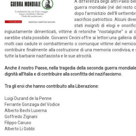
A differenza degli altri Paesi be
guerra mondiale (né del resto co
dopo l’armistizio dell’8 settemb
sacrificio patriottico. Alcuni div
stati insigniti di elogi e onori
ingiustamente dimenticati, vittime di retoriche “nostalgiche” o a
sarebbe stata possibile. Giovanni Cecini offre ai lettori una galleria di 
molti casi cadute in combattimento o comunque vittime del nemico. Il
contribuire finalmente alla costruzione di una memoria condivisa, e 
tutte la barbarie nazifascista e le sue atrocità.
Anche il nostro Paese, nella tragedia della seconda guerra mondiale, ha
dignità all’Italia e di contribuire alla sconfitta del nazifascismo.
Tra gli eroi che hanno contribuito alla Liberazione:
Luigi Durand de la Penne
Ferrante Gonzaga del Vodice
Alberto Bechi Luserna
Goffredo Zignani
Filippo Caruso
Alberto Li Gobbi