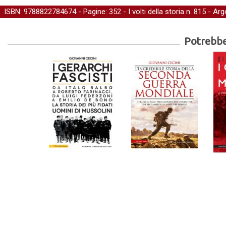
ISBN: 9788822784674 - Pagine: 352 -
I volti della storia
n. 815 - Ar
Potrebber