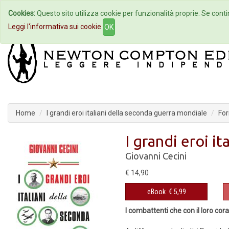
Cookies:
Questo sito utilizza cookie per funzionalità proprie. Se contin
Home
Autori
Eventi
Col
Leggi l'informativa sui cookie
OK
Home
I grandi eroi italiani della seconda guerra mondiale
For
I grandi eroi i
Giovanni Cecini
€ 14,90
eBook
€ 5,99
I combattenti che con il loro cor