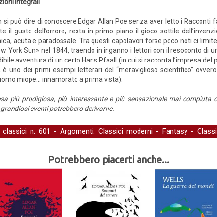
zioni integrali
 si può dire di conoscere Edgar Allan Poe senza aver letto i Racconti fa
te il gusto dell’orrore, resta in primo piano il gioco sottile dell’inve
nica, acuta e paradossale. Tra questi capolavori forse poco noti ci limi
ew York Sun» nel 1844, traendo in inganno i lettori con il resoconto di u
dibile avven­tura di un certo Hans Pfaall (in cui si racconta l’impresa d
 è uno dei primi esempi letterari del “meraviglioso scientifico” ovvero d
un uomo miope… innamorato a prima vista).
esa più prodigiosa, più interessante e più sensazionale mai compiuta 
grandiosi eventi potrebbero derivarne.
-
classici
n. 601 - Argomenti:
Classici moderni
-
Fantasy
-
Classi
iera
Potrebbero piacerti anche...