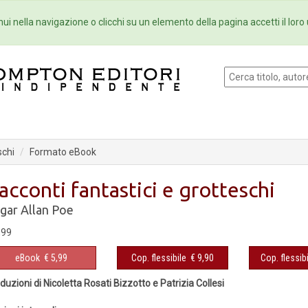
Eventi
Collane
Newsletter
Ebo
ui nella navigazione o clicchi su un elemento della pagina accetti il loro 
schi
Formato eBook
acconti fantastici e grotteschi
gar Allan Poe
,99
eBook
€ 5,99
Cop. flessibile
€ 9,90
Cop. flessibi
duzioni di Nicoletta Rosati Bizzotto e Patrizia Collesi