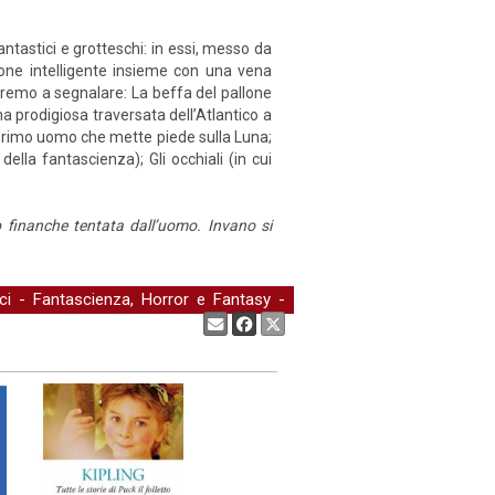
ntastici e grotteschi: in essi, messo da
nzione intelligente insieme con una vena
teremo a segnalare: La beffa del pallone
na prodigiosa traversata dell’Atlantico a
el primo uomo che mette piede sulla Luna;
ella fantascienza); Gli oc­chiali (in cui
o finanche tentata dall’uomo. Invano si
ci
-
Fantascienza, Horror e Fantasy
-
Condividi: