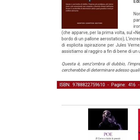
Edi
Non
par
iro
(che apparve, per la prima volta, sul «N
bordo di un pallone aerostatico); L’incre
di esplicita ispirazione per Jules Verne,
assistiamo al raggiro a fin di bene di 
Questa è, senz’ombra di dubbio, l’impr
cercherebbe di determinare adesso quali 
ISBN: 9788822759610 - Pagine: 416 
Letteratura
-
Narrativa
-
Narrativa stran