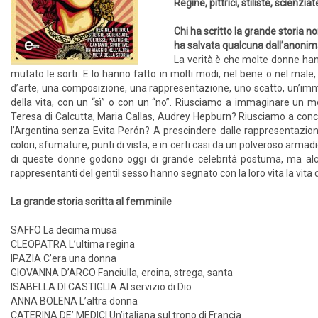
Regine, pittrici, stiliste, scienzi
Chi ha scritto la grande storia 
ha salvata qualcuna dall’anonim
La verità è che molte donne hann
mutato le sorti. E lo hanno fatto in molti modi, nel bene o nel male
d’arte, una composizione, una rappresentazione, uno scatto, un’immag
della vita, con un “sì” o con un “no”. Riusciamo a immaginare un
Teresa di Calcutta, Maria Callas, Audrey Hepburn? Riusciamo a concepi
l’Argentina senza Evita Perón? A prescindere dalle rappresentazioni c
colori, sfumature, punti di vista, e in certi casi da un polveroso armad
di queste donne godono oggi di grande celebrità postuma, ma alcu
rappresentanti del gentil sesso hanno segnato con la loro vita la vita di
La grande storia scritta al femminile
SAFFO La decima musa
CLEOPATRA L’ultima regina
IPAZIA C’era una donna
GIOVANNA D’ARCO Fanciulla, eroina, strega, santa
ISABELLA DI CASTIGLIA Al servizio di Dio
ANNA BOLENA L’altra donna
CATERINA DE’ MEDICI Un’italiana sul trono di Francia