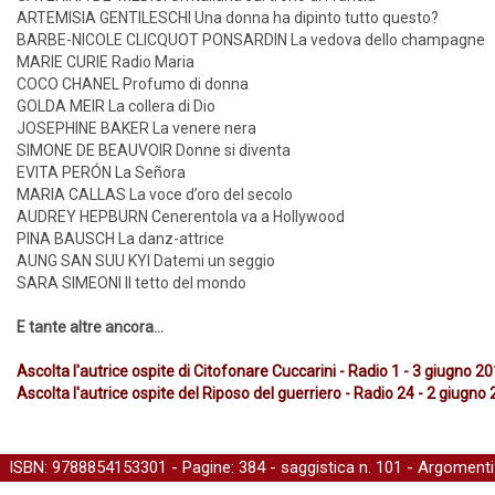
ARTEMISIA GENTILESCHI Una donna ha dipinto tutto questo?
BARBE-NICOLE CLICQUOT PONSARDIN La vedova dello champagne
MARIE CURIE Radio Maria
COCO CHANEL Profumo di donna
GOLDA MEIR La collera di Dio
JOSEPHINE BAKER La venere nera
SIMONE DE BEAUVOIR Donne si diventa
EVITA PERÓN La Señora
MARIA CALLAS La voce d’oro del secolo
AUDREY HEPBURN Cenerentola va a Hollywood
PINA BAUSCH La danz-attrice
AUNG SAN SUU KYI Datemi un seggio
SARA SIMEONI Il tetto del mondo
E tante altre ancora...
Ascolta l'autrice ospite di Citofonare Cuccarini - Radio 1 - 3 giugno 2
Ascolta l'autrice ospite del Riposo del guerriero - Radio 24 - 2 giugno
ISBN: 9788854153301 - Pagine: 384 -
saggistica
n. 101 - Argomenti