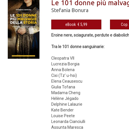
Le 101 donne più malvagi
Stefania Bonura
eBook € 5,99
Eroine nere, sciagurate, perdute e diabolic
Tra le 101 donne sanguinarie:
Cleopatra VII
Lucrezia Borgia
Anna Bolena
Cixi (Tz’ u-hsi)
Elena Ceausescu
Giulia Tofana
Madama Cheng
Hélène Jégado
Delphine Lalaurie
Kate Bender
Louise Peete
Leonarda Cianciulli
Assunta Maresca