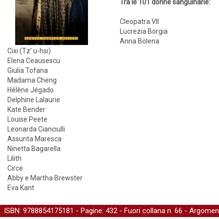
Tra le 101 donne sanguinarie:
Cleopatra VII
Lucrezia Borgia
Anna Bolena
Cixi (Tz’ u-hsi)
Elena Ceausescu
Giulia Tofana
Madama Cheng
Hélène Jégado
Delphine Lalaurie
Kate Bender
Louise Peete
Leonarda Cianciulli
Assunta Maresca
Ninetta Bagarella
Lilith
Circe
Abby e Martha Brewster
Eva Kant
ISBN: 9788854175181 - Pagine: 432 -
Fuori collana
n. 66 - Argomen