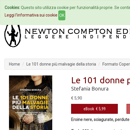
Cookies:
Questo sito utilizza cookie per funzionalità proprie. Se contin
Home
Autori
Eventi
Col
Leggi l'informativa sui cookie
OK
Home
Le 101 donne più malvagie della storia
Formato Copert
Le 101 donne p
Stefania Bonura
€ 5,90
eBook
€ 5,99
Eroine nere, sciagurate, perdute