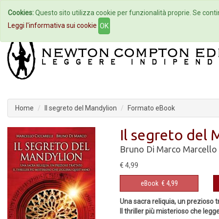
Cookies:
Questo sito utilizza cookie per funzionalità proprie. Se contin
Home
Autori
Eventi
Col
Leggi l'informativa sui cookie
OK
Home
Il segreto del Mandylion
Formato eBook
Il segreto del
Bruno Di Marco
Marcello 
€ 4,99
eBook
€ 4,99
Una sacra reliquia, un prezioso t
Il thriller più misterioso che leg