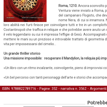
Roma, 1210.
Ancora sconvolto per
Ventura viene inviato a Roma, pe
del campanaro Flogisto, che de
nome Nera, di cui si innamora. N
loro abilità nei furti finisce per coinvolgere tutti e tre in un complo
Costantinopoli che traffica in reliquie e che potrebbe avere avuto un r
il velo leggendario su cui è impressa l’effigie di Gesù. Accompagnati
mettere le mani su un prezioso e introvabile trattato di geometria di 
vita per impossessarsi del cimelio...
Un grande thriller storico
Una missione impossibile: recuperare il Mandylion, la reliquia più impo
«Un libro con un ritmo incalzante, coinvolgente, pieno di improvvisi col
«Un bel percorso con tanti personaggi dell’arte e storici che accomp
ISBN: 9788822789716 - Pagine: 352 -
narrativa
n. 3562 - Argomenti
Potrebber