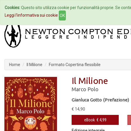
Cookies:
Questo sito utilizza cookie per funzionalità proprie. Se contin
Home
Autori
Eventi
Col
Leggi l'informativa sui cookie
OK
Home
Il Milione
Formato Copertina flessibile
Il Milione
Marco Polo
Gianluca Gotto (Prefazione)
€ 14,90
eBook
€ 4,99
Edizione integrale