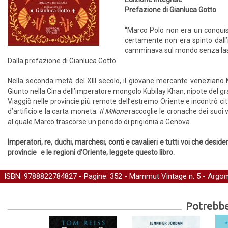
Prefazione di Gianluca Gotto
“Marco Polo non era un conquis
certamente non era spinto dall’i
camminava sul mondo senza las
Dalla prefazione di Gianluca Gotto
Nella seconda metà del XIII secolo, il giovane mercante veneziano M
Giunto nella Cina dell’imperatore mongolo Kubilay Khan, nipote del gra
Viaggiò nelle provincie più remote dell’estremo Oriente e incontrò cit
d’artificio e la carta moneta.
Il Milione
raccoglie le cronache dei suoi v
al quale Marco trascorse un periodo di prigionia a Genova.
Imperatori, re, duchi, marchesi, conti e cavalieri e tutti voi che desi
provincie e le regioni d’Oriente, leggete questo libro.
ISBN: 9788822784827 - Pagine: 352 -
Mammut Vintage
n. 5 - Argo
Potrebber