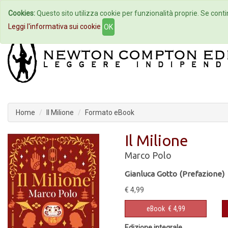
Cookies:
Questo sito utilizza cookie per funzionalità proprie. Se contin
Home
Autori
Eventi
Col
Leggi l'informativa sui cookie
OK
Home
Il Milione
Formato eBook
Il Milione
Marco Polo
Gianluca Gotto (Prefazione)
€ 4,99
eBook
€ 4,99
Edizione integrale