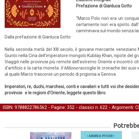
Prefazione di Gianluca Gotto
“Marco Polo non era un conquis
certamente non era spinto dall’i
camminava sul mondo senza las
Dalla prefazione di Gianluca Gotto
Nella seconda metà del XIII secolo, il giovane mercante veneziano M
Giunto nella Cina dell’imperatore mongolo Kubilay Khan, nipote del gra
Viaggiò nelle provincie più remote dell’estremo Oriente e incontrò cit
d’artificio e la carta moneta.
Il Milione
raccoglie le cronache dei suoi v
al quale Marco trascorse un periodo di prigionia a Genova.
Imperatori, re, duchi, marchesi, conti e cavalieri e tutti voi che desi
provincie e le regioni d’Oriente, leggete questo libro.
ISBN: 9788822786562 - Pagine: 352 -
classici
n. 622 - Argomenti:
C
Potrebber