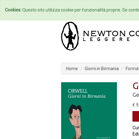
Home
Autori
Cookies:
Questo sito utilizza cookie per funzionalità proprie. Se contin
Home
Giorni in Birmania
Format
G
Ge
€ 9
Cur
Edi