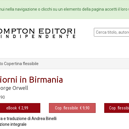
Eventi
Collane
Newsletter
Ebo
ui nella navigazione o clicchi su un elemento della pagina accetti il loro 
o Copertina flessibile
iorni in Birmania
orge Orwell
,90
eBook
€ 2,99
Cop. flessibile
€ 9,90
Cop. flessibi
a e traduzione di Andrea Binelli
zione integrale