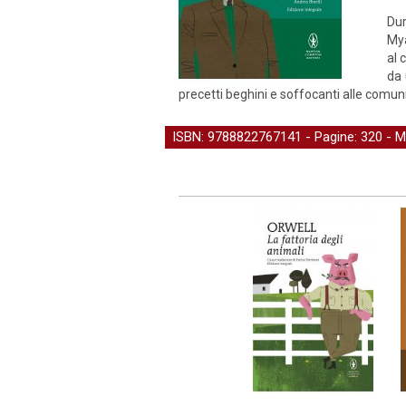
Dur
Mya
al 
da 
precetti beghini e soffocanti alle comuni
ISBN: 9788822767141 - Pagine: 320 -
M