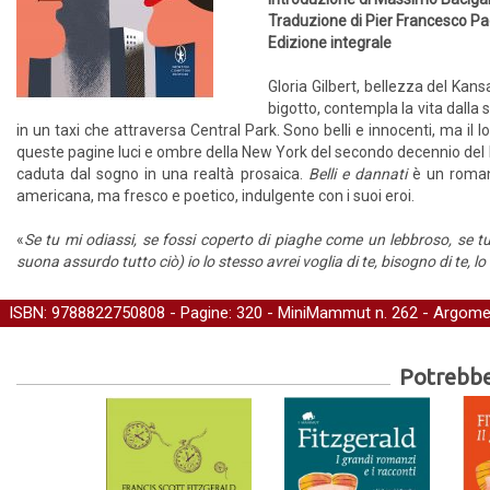
Traduzione di Pier Francesco Pao
Edizione integrale
Gloria Gilbert, bellezza del Kan
bigotto, contempla la vita dalla 
in un taxi che attraversa Central Park. Sono belli e innocenti, ma il lo
queste pagine luci e ombre della New York del secondo decennio del N
caduta dal sogno in una realtà prosaica.
Belli e dannati
è un romanz
americana, ma fresco e poetico, indulgente con i suoi eroi.
«
Se tu mi odiassi, se fossi coperto di piaghe come un lebbroso, se t
suona assurdo tutto ciò) io lo stesso avrei voglia di te, bisogno di te, lo
ISBN: 9788822750808 - Pagine: 320 -
MiniMammut
n. 262 - Argome
Potrebber