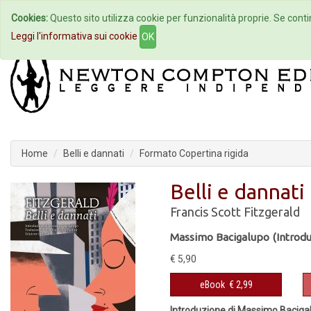
Cookies:
Questo sito utilizza cookie per funzionalità proprie. Se contin
Home
Autori
Eventi
Col
Leggi l'informativa sui cookie
OK
Home
Belli e dannati
Formato Copertina rigida
Belli e dannati
Francis Scott Fitzgerald
Massimo Bacigalupo (Introdu
€ 5,90
eBook
€ 2,99
Introduzione di Massimo Baciga